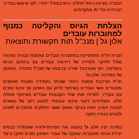
החברה מציעה ניהול תהליכי גיוס במודל ייחודי, תוך שימוש במדיה
חברתית וכלי AI מתקדמים.
הצלחת הגיוס והקליטה כמנוף
למחוברות עובדים
אלון גל | מנכ"ל תות תקשורת ותוצאות
חברת תו"ת מתאפיינת במחוברות עובדים ונאמנות גבוהה ומהווה
מודל לחיקוי ולמידה של רתימת עובדים גם בתחום הגיוס
והקליטה, תוך מעורבות ישירה ובניצוחו של מנכ"ל החברה, המאמן
של המדינה, אלון גל.
תו"ת מורכבת ממטה ניהולי שנבחר בקפידה ומצוות מאמנים
ומנטורים אשר עובדים בשיתוף הדוק עם הארגון אך אינם נמנים
עם עובדיו. למרות זאת שתי הקבוצות עובדים בשיתוף פעולה
מלא, ומצליחים ליצור מינוף עוצמתי למגוון רחב של נושאים
לטובת הארון וזאת בעיקר משום ששני החלקים מחוברים לארגון
ולמותג בצורה חזקה.
בסדנה יציג אלון גל בעצמו את המיתודולוגיה שעומדת בבסיס
יצירת אותה מחוברות עמוקה של עובדי הארגון (פנים וחוץ) וכיצד