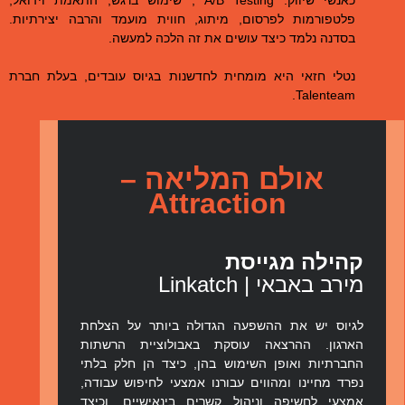
פלטפורמות לפרסום, מיתוג, חווית מועמד והרבה יצירתיות.
בסדנה נלמד כיצד עושים את זה הלכה למעשה.
נטלי חזאי היא מומחית לחדשנות בגיוס עובדים, בעלת חברת
Talenteam.
אולם המליאה –
Attraction
קהילה מגייסת
מירב באבאי |
Linkatch
לגיוס יש את ההשפעה הגדולה ביותר על הצלחת
הארגון. ההרצאה עוסקת באבולוציית הרשתות
החברתיות ואופן השימוש בהן, כיצד הן חלק בלתי
נפרד מחיינו ומהווים עבורנו אמצעי לחיפוש עבודה,
אמצעי לחשיפה וניהול קשרים בינאישיים, וכיצד