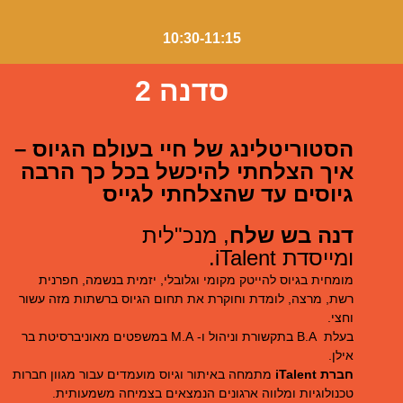
10:30-11:15
סדנה 2
הסטוריטלינג של חיי בעולם הגיוס –
איך הצלחתי להיכשל בכל כך הרבה
גיוסים עד שהצלחתי לגייס
דנה בש שלח
, מנכ"לית
ומייסדת iTalent.
מומחית בגיוס להייטק מקומי וגלובלי, יזמית בנשמה, חפרנית
רשת, מרצה, לומדת וחוקרת את תחום הגיוס ברשתות מזה עשור
וחצי.
בעלת B.A בתקשורת וניהול ו- M.A במשפטים מאוניברסיטת בר
אילן.
חברת iTalent
מתמחה באיתור וגיוס מועמדים עבור מגוון חברות
טכנולוגיות ומלווה ארגונים הנמצאים בצמיחה משמעותית.