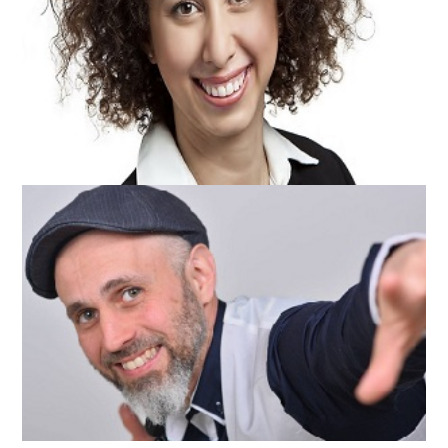
שיווק הגיוס - איך להפוך למומחי
שיווק?
נטלי חזאי | Talenteam
גיוס אפקטיבי בלינקדאין
אמיל רוזנבלט | אושיית לינקדאין