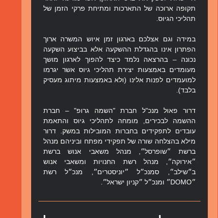
תקופה ארוכה של התארכות ומתיחת פרקי הזמן של
תהליכי הגיוס.
במידה וגם אצלכם בארגון זמן איוש המשרה ארוך
הפתרון אינו בהגדלת ההשקעה אלא בביצוע השקעה
נכונה – בהרצאה נלמד כיצד להפוך לארגון מושך
מעומדים באמצעות יצירת תהליכי גיוס אשר יגרמו
למועמדים לפנות אלינו (ולא באמצעות מיתוג מעסיק
בלבד).
דרור פאול מנכ"ל חברת "השמה גרופ" – חברת
ההשמה לבכירים, מומחה לתהליכי גיוס והתאמת
עובדים לתפקידים בחברות המובילות במשק. דרור
מילא בהצלחה שורה של תפקידי מפתח וביניהם׃ מנהל
ברשת ״שופרסל״, מנהל משאבי אנוש ברשת
״אירוקה״, מנהל רשת החנויות ומשאבי אנוש
ב״שילב״, סמנכ״ל ״יוניסטרים״, מנכ״ל רשת
״DOMO״ ומנכ״ל ״קניון ישראל״.