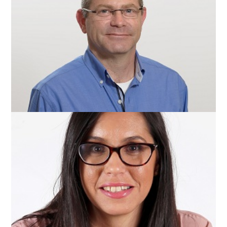
דרור פאול
השמה גרופ
מירב באבאי
Linkatch