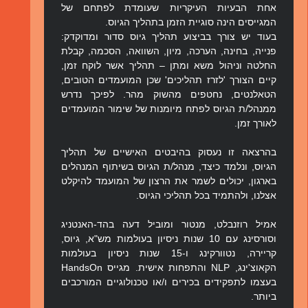
אחת הבעיות העיקריות שעומדת לפתחם של
המגייסים הינה סוגיית הזמן בתהליך הגיוס.
בעוד יש צורך בביצוע תהליך גיוס סדור ומדוקדק:
פנייה, בחינה, הערכה, מיון, השוואה, הסכמה, קבלת
החלטה וניהול משא ומתן – תהליך אשר לוקח זמן,
קיים הצורך 'לזרז תהליכים' שכן המועמדים הטובים,
הטאלנטים, נחטפים מהשוק מהר. לפיכך נדרש
ממנהל/ת הגיוס לפתח מיומנות של שימור המועמדים
לאורך זמן.
בהרצאה זו נעסוק בהיבטים האישיים של תהליך
הגיוס, ונלמד כיצד, מנהל/ת הגיוס בשיתוף המנהלים
בארגון, יכולים לשמר את הרצון של המועמד להיקלט
אצלנו, ולהתמיד בכל תהליכי הגיוס.
אמיל רוזנבלט, מנטור ומוביל דעה בהד-האנטניג
וסורסינג עם 10 שנות ניסיון בעולמות מש"א, גיוס,
קריירה, נטוורקינג ו-15 שנות ניסיון בעולמות
הקאוצ'ינג, NLP והתפחות אישית. מגייס HandsOn
בעצמו לתפקידים בכירים ו/או טכנולוגיים המורכבים
ביותר.