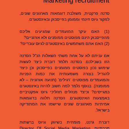
Marketing recruitment
סדנה פרקטית, משולבת דוגמאות מארגונים שונים,
למקור גיוס חינמי וממומן בפייסבוק ובאינסטגרם.
(1) האם עיקר המועמדים שמגיעים אליכם
מהפייסבוק הינם מפוסטים ממומנים ולא אורגניים?
(2) האם אתם משתמשים באינסטגרם לגיוס עובדים?
אם עניתם לא על אחת משתי השאלות הנ"ל הסדנה
הזו בשבילכם. בסדנה תלמד דוברת כיצד לעשות
שימוש נכון בפוסטים ממומנים בפייסבוק וכן כיצד
להגדיל בצורה משמעותית את כמות הפניות
והמועמדים מפוסטים 'רגילים' (תנועה אורגנית – לא
ממומנת). בנוסף נלמד למה חשוב להיות באינסטגרם
כמגייסים? וכיצד מנהלים תהליכי גיוס אפקטיביים
באמצעות האינסטגרם. הסדנה תלווה בדוגמאות
אמיתיות מארגונים שונים שיישמו את המתודיקה
בישראל.
דוברת גרנט, מומחית בשיווק וגיוס ברשתות