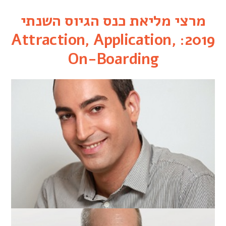
מרצי מליאת כנס הגיוס השנתי
2019: Attraction, Application,
On-Boarding
יוגב כראדי
BDO