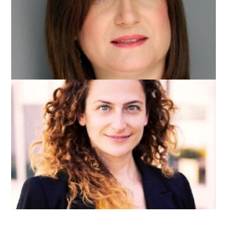
מירית לאון מנדלוביץ
אלטריה ישראל
נטע ויזל
יועצת ארגונית