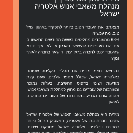
מנהלת משאבי אנוש
אלטריה
ישראל
מצאתם את העובד הטוב ביותר לתפקיד בארגון. מזל
טוב. מה עכשיו?
68% מהעובדים מחליטים בששת החודשים הראשונים
אם הם מעוניינים להישאר בארגון או לא. איך נוודא
שהעובד יכנס לחברה ברגל ימין, ויישאר בחברה לאורך
זמן?
בהרצאה תציג מירית את תהליך הקליטה שפותח
ב
אלטריה ישראל
, שכולל מספר שלבים, שעם קצת
מודעות ושינוי בדפוס החשיבה, בעלות נמוכה
ומעורבות של עובדים גם מחוץ למחלקת משאבי אנוש,
מהווה גורם מכריע במחוברות של העובדים החדשים
לארגון.
מירית היא מנהלת משאבי האנוש של אלטריה ישראל
שהינה חברת בת של אלטריה, המעסיק הגדול ביותר
במדינת וירג'יניה. אלטריה ישראל מספקת שירותי
שיווק דיגיטלי, שירות לקוחות, אנליזה שיווקית ועסקית,