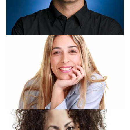
למחוברות עובדים
אלון גל | מנכ"ל תו"ת
גיוס ב-Facebook וב-Instagram
דוברת גרנט | Innovation Consulting Marketing recruitment