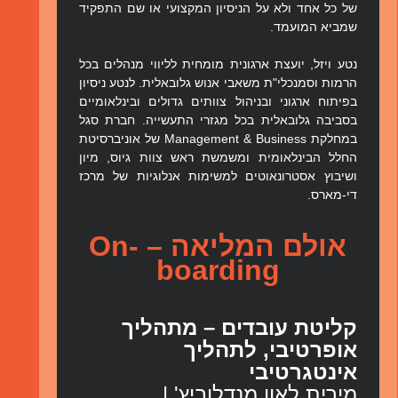
של כל אחד ולא על הניסיון המקצועי או שם התפקיד
שמביא המועמד.
נטע ויזל, יועצת ארגונית מומחית לליווי מנהלים בכל
הרמות וסמנכלי"ת משאבי אנוש גלובאלית. לנטע ניסיון
בפיתוח ארגוני ובניהול צוותים גדולים ובינלאומיים
בסביבה גלובאלית בכל מגזרי התעשייה. חברת סגל
במחלקת Management & Business של אוניברסיטת
החלל הבינלאומית ומשמשת ראש צוות גיוס, מיון
ושיבוץ אסטרונאוטים למשימות אנלוגיות של מרכז
די-מארס.
אולם המליאה – On-
boarding
קליטת עובדים – מתהליך
אופרטיבי, לתהליך
אינטגרטיבי
מירית לאון מנדלוביץ' |