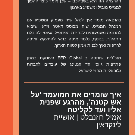
ההרצאה הזו היא בשבילכם – שכן נלמד כיצד להפוך
למגייס מוביל ומשפיע בארגון!
בהרצאה נלמד איך לנהל שיח מעמיק ומשפיע עם
המנהל המגייס, שיח מבוסס דאטהֿ וידע ושיביא
לתרומה משמעותית לבחירת הפרופיל הגיוסי ולהובלת
התהליך. בנוסף, נלמד איפה כדאי להתעקש ואיפה
להרפות ואיך לבנות אמון לטווח הארוך.
מנכ"לית שותפה ב EER Global העוסקת במתן
פתרונות גיוס והד הנטינג של עובדים לחברות
גלובאליות מחוץ לישראל.
איך שומרים את המועמד 'על
אש קטנה', מהרגע שפנית
אליו ועד לקליטה
אמיל רוזנבלט | אושיית
לינקדאין