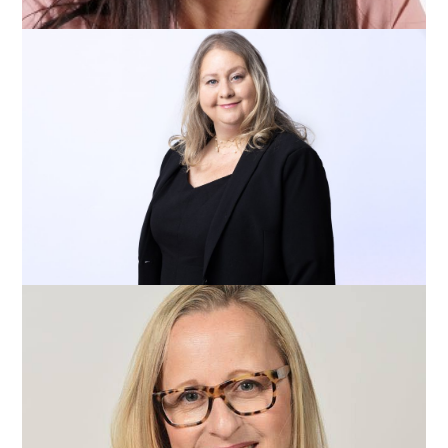
דנה בש שלח
iTalent
מירי גל בורט