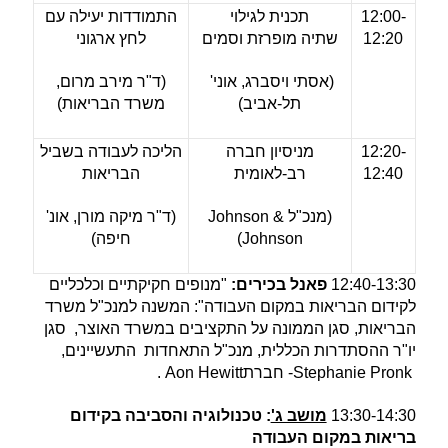
12:00-
תכנית לגילוי
התמודדות יעילה עם
12:20
שתיה
מופרזת וסמים
לחץ ארגוני
(אסתי ויסברג, אוני'
(ד"ר מירב מרום,
תל-אביב)
משרד הבריאות)
12:20-
מניסיון חברה
הליכה לעבודה בשביל
12:40
רב-לאומית
הבריאות
(מנכ"ל Johnson &
(ד"ר מיקה מורן, אונ'
Johnson)
חיפה)
12:40-13:30
פאנל בכירים:
"מנופים חקיקתיים וכלכליים
לקידום הבריאות במקום העבודה": המשנה למנכ"ל משרד
הבריאות, סגן הממונה על התקציבים במשרד האוצר, סגן
יו"ר ההסתדרות הכללית, מנכ"ל התאחדות התעשיינים,
Stephanie Pronk- חברתAon Hewitt .
13:30-14:30
מושב ג'
: טכנולוגיה והסביבה בקידום
בריאות במקום העבודה