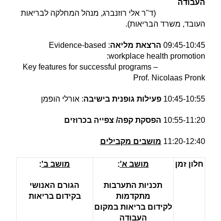
העבודה
(ד"ר אלי רוזנברג, מנהל המחלקה
לבריאות
העובד, משרד הבריאות).
09:45-10:45
הרצאת מליאה
: Evidence-based
workplace health promotion:
Key features for successful programs –
Prof. Nicolaas Pronk
10:45-10:55
פעילות גופנית בישיבה
: אורלי הופמן
10:55-11:20
הפסקת קפה/ צפייה בכרוזים
11:20-12:40
מושבים מקבילים
חלון זמן
מושב א'
:
מושב ב'
:
תכניות התערבות
הגורם האנושי
מתקדמות
בקידום בריאות
לקידום בריאות במקום
העבודה