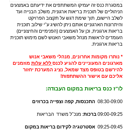
במסגרת כנס זה יעמיקו המשתתפים את ידיעתם באמצעים
הניהוליים של תוכנית בריאות ארגונית, משלב הבנייה ועד
לשלב היישום, תוך שימת דגש על תקצוב הפרויקט
והיתרונות הארגוניים אותם ניתן להשיג ע"י שילוב תוכנית
בריאות ארגונית, וכן על האמצעים (הפנימיים והחיצוניים)
העומדים לראשות מנהל משאבי האנוש לשם מימוש תוכנית
בריאות ארגונית.
* נותרו מקומות אחרונים, מנהלי משאבי אנוש
מארגונים המעוניינים להגיע לכנס
ללא עלות
מוזמנים
להירשם בטופס מצד שמאל, נציג המערכת יחזור
אליכם עם אישור ההשתתפות!
לו"ז כנס בריאות במקום העבודה:
08:30-09:00
התכנסות, קפה וצפייה בכרוזים
09:00-09:25
ברכות
: מנכ"ל משרד הבריאות
09:25-09:45
אסטרטגיה לקידום בריאות במקום