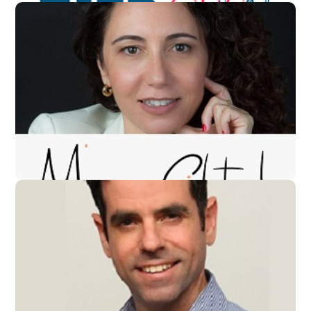
מורן שטרק
ירון הרן
עוקץ פנסיה
מנכ"ל