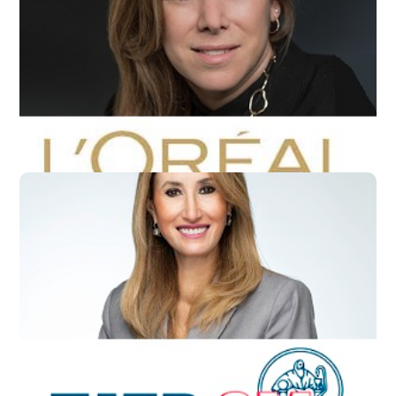
ליבי אנגל-קזס
סמנכ"לית משאבי אנוש, לוריאל ישראל
אירית מרום
סמנכ"לית משאבי אנוש, מדנס סוכנות לביטוח