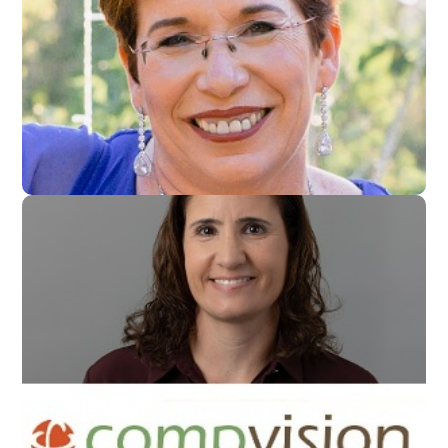
אמי סקליר
מנכלי"ת חברת BSuccess
קרן מנגובי
סמנכ"לית והמנהלת המקצועית קומפוויז'ן