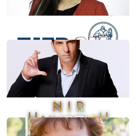
סמנכ"לית במדנס – סוכנות לביטוח
ניר חיימובץ‎
אומן חושים