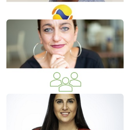
שרון קדם-שני
מנכלי"ת חברת GlobaLeadPro
שרון חכם