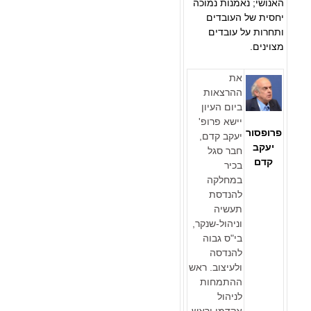
האנושי; נאמנות נמוכה
יחסית של העובדים
ותחרות על עובדים
מצוינים.
את
ההרצאות
ביום העיון
יישא פרופ'
פרופסור
יעקב קדם,
יעקב
חבר סגל
קדם
בכיר
במחלקה
להנדסת
תעשיה
וניהול-שנקר,
בי"ס גבוה
להנדסה
ולעיצוב. ראש
ההתמחות
לניהול