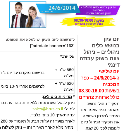
יום עיון
להרשמה ליום העיון יש למלא את הטופס:
בנושא כלים
[adrotate banner="163"]
ניהוליים – ניהול
עלויות:*
צוות בשוק עבודה
דינמי
560 ש"ח +
יום שלישי
ברישום מוקדם עד יום ג' ה-10 ביונ
מע"מ
ה-24/6/2014 – כפר
620 ש"ח +
המכביה
לנרשמים אחרי ה-10 ביוני
מע"מ
בשעות 08:30-16:00
*
מדיניות ביטולים
:
כולל ארוחת צהריים
ניתן לבטל השתתפות ללא חיוב בהודעה בכת
תפקיד ניהולי נחשב
למייל:
sales@hrus.co.il
מאתגר בפני עצמו. אם
עד לתאריך 10 ביוני בלבד.
נעמיד למבחן השוואה
את תפקיד הניהול כיום
ומחיר מלא לאחר תאריך זה! –
ניתן לשלוח 
לעומת לפני 20 שנה,