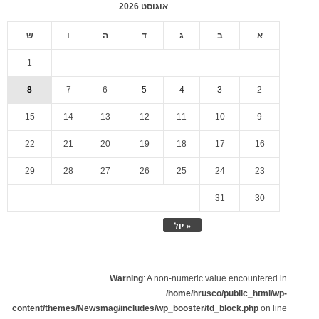
אוגוסט 2026
א
ב
ג
ד
ה
ו
ש
1
8
7
6
5
4
3
2
15
14
13
12
11
10
9
22
21
20
19
18
17
16
29
28
27
26
25
24
23
31
30
« יול
Warning
: A non-numeric value encountered in
/home/hrusco/public_html/wp-
content/themes/Newsmag/includes/wp_booster/td_block.php
on line