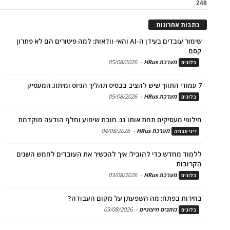
248
כתבות אחרונות
שימור עובדים בעידן ה-AI והאי-וודאות: למה פיטורים הם לא פתרון
קסם
מערכת HRus
-
05/08/2026
בלוגים
7 עמודי התווך שיש להציב בבסיס תהליך הגיוס ומיתוג המעסיק
מערכת HRus
-
05/08/2026
בלוגים
חילופי מעסיקים תחת אותו גג: חובת שימוע וחלף הודעה מוקדמת
מערכת HRus
-
04/08/2026
דיני עבודה
ללמוד מחדש כדי להוביל: איך להכשיר את העובדים לחמש השנים
הקרובות
מערכת HRus
-
03/08/2026
בלוגים
בחירות בפתח: מה השפעתן על מקום העבודה?
כותבים חיצוניים
-
03/08/2026
בלוגים