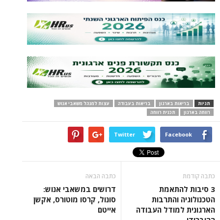
תגיות
בריאות בארגון
בריאות בעבודה
עצות למנהל משאבי אנוש
רווחה בארגון
תכנית רווחה
Twitter
Facebook
כתבה קודמת
כתבה הבאה
3 סיבות להתאמת
דרושים במשאבי אנוש:
הטכנולוגיה והתרבות
סונול, קרסו מוטורס, אקשן
הארגונית למודל העבודה
אייטם
ההיברידי