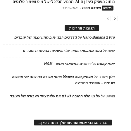
מיתוג מעסיק בעידן ה-AI: המנוע הכלכלי של גיוס ושימור טלנטים
מערכת HRus
-
30/07/2026
בלוגים
תגובות אחרונות
Nano Banana 2 Pro
על
3 דרכים לבניית ביטחון עצמי של עובדים
יפעת
על
במה מתבטא ההחזר על ההשקעה בהכשרת עובדים
יאנא קאסם
על
דרושים במשאבי אנוש – H&M
אלון פיאדה
על
מעסיק טעה כשכלל אחוזי משרה בחישוב ימי חופשה
שנתית – והפסיד בתביעה
David
על
על מי חלה החובה לשלם את עלות ציוד העבודה של העובד
מנהל משאבי אנוש החיפוש שלך מתחיל כאן…