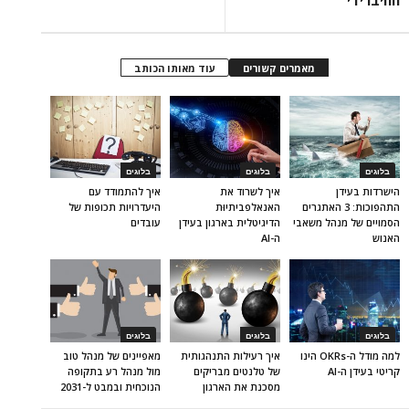
מאמרים קשורים
עוד מאותו הכותב
בלוגים
בלוגים
בלוגים
הישרדות בעידן
איך לשרוד את
איך להתמודד עם
התהפוכות: 3 האתגרים
האנאלפביתיוּת
היעדרויות תכופות של
הסמויים של מנהל משאבי
הדיגיטלית בארגון בעידן
עובדים
האנוש
ה-AI
בלוגים
בלוגים
בלוגים
למה מודל ה-OKRs הינו
איך רעילות התנהגותית
מאפיינים של מנהל טוב
קריטי בעידן ה-AI
של טלנטים מבריקים
מול מנהל רע בתקופה
מסכנת את הארגון
הנוכחית ובמבט ל-2031