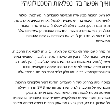
ואיך אפשר בלי נפלאות הטכנולוגיה?
לא מעט הטבות מבין אלה המגיעות לעובדים הן משתנות: יכולות
להיות אלה הטבות בחודש ספציפי, למשל לאירוע מסוים או לרכישת
מוצר מוגדר. לכן, הטבות אלה לא ייכללו לרוב ברשימת ההטבות
הכללית, כפי שהוזכרה מעלה. החדשות הטובות הן שיש כיום שלל
כלים באמצעותם ניתן ליידע את העובדים על עצם ההטבות
המשתנות.
זה מתחיל עם אתר האינטרנט של הארגון, בו ניתן להציג את ההטבות:
בין אם הטבות כלליות ובין אם כאלה המגיעות לעובד הספציפי באופן
אישי (למשל, באמצעות מערכת מידע אישי לכל עובד). אין לשכוח כי
פירוט שכזה יאפשר למתג את החברה עצמה כמקצועית, וככזו
שהולכת לקראת עובדיה: זהו חלק בלתי נפרד במיתוג החיובי שלה.
בנוסף, ניתן בהחלט לשלוח לעובדים הודעת דואר אלקטרוני מרוכזת,
המפרטת על ההטבות לפרק זמן נתון. הודעות SMS הן דרך יעילה
ופשוטה נוספת לעשות זאת, כאשר בלא מעט ארגונים, בעיקר
הגדולים, נעשה שימוש באפליקציה ייעודית עבור העובדים או הנמנים
על הארגון. גם בה, ניתן להציג את אותן הטבות בצורה פשוטה וברורה.