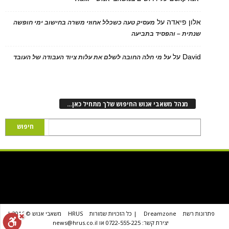
אלון פיאדה
על
מעסיק טעה כשכלל אחוזי משרה בחישוב ימי חופשה
שנתית – והפסיד בתביעה
David
על
על מי חלה החובה לשלם את עלות ציוד העבודה של העובד
מנהל משאבי אנוש החיפוש שלך מתחיל כאן…
פתרונות רשת
Dreamzone
| כל הזכויות שמורות
HRUS
משאבי אנוש © 2016 |
יצירת קשר: 0722-555-225 או news@hrus.co.il