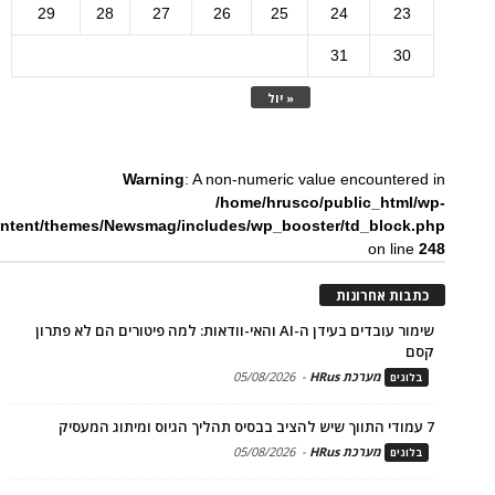
29
28
27
26
25
24
23
31
30
« יול
Warning
: A non-numeric value encountered in
/home/hrusco/public_html/wp-
ntent/themes/Newsmag/includes/wp_booster/td_block.php
on line
248
כתבות אחרונות
שימור עובדים בעידן ה-AI והאי-וודאות: למה פיטורים הם לא פתרון
קסם
מערכת HRus
-
05/08/2026
בלוגים
7 עמודי התווך שיש להציב בבסיס תהליך הגיוס ומיתוג המעסיק
מערכת HRus
-
05/08/2026
בלוגים