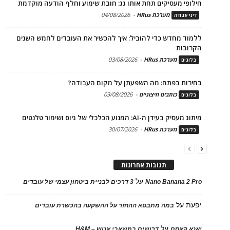
חילופי מעסיקים תחת אותו גג: חובת שימוע וחלף הודעה מוקדמת
מערכת HRus
-
04/08/2026
דיני עבודה
ללמוד מחדש כדי להוביל: איך להכשיר את העובדים לחמש השנים
הקרובות
מערכת HRus
-
03/08/2026
בלוגים
בחירות בפתח: מה השפעתן על מקום העבודה?
כותבים חיצוניים
-
03/08/2026
בלוגים
מיתוג מעסיק בעידן ה-AI: המנוע הכלכלי של גיוס ושימור טלנטים
מערכת HRus
-
30/07/2026
בלוגים
תגובות אחרונות
על
Nano Banana 2 Pro
3 דרכים לבניית ביטחון עצמי של עובדים
יפעת
על
במה מתבטא ההחזר על ההשקעה בהכשרת עובדים
על
יאנא קאסם
דרושים במשאבי אנוש – H&M