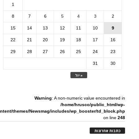
1
8
7
6
5
4
3
2
15
14
13
12
11
10
9
22
21
20
19
18
17
16
29
28
27
26
25
24
23
31
30
« יול
Warning
: A non-numeric value encountered in
/home/hrusco/public_html/wp-
ntent/themes/Newsmag/includes/wp_booster/td_block.php
on line
248
כתבות אחרונות