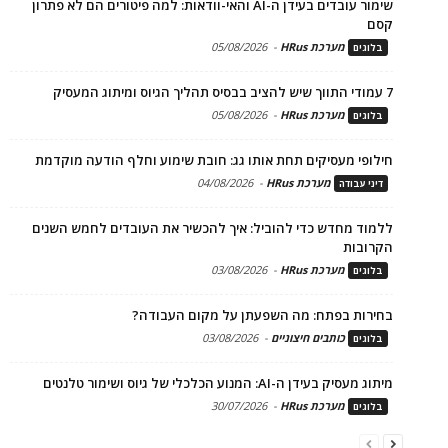
שימור עובדים בעידן ה-AI והאי-וודאות: למה פיטורים הם לא פתרון
קסם
מערכת HRus
-
05/08/2026
בלוגים
7 עמודי התווך שיש להציב בבסיס תהליך הגיוס ומיתוג המעסיק
מערכת HRus
-
05/08/2026
בלוגים
חילופי מעסיקים תחת אותו גג: חובת שימוע וחלף הודעה מוקדמת
מערכת HRus
-
04/08/2026
דיני עבודה
ללמוד מחדש כדי להוביל: איך להכשיר את העובדים לחמש השנים
הקרובות
מערכת HRus
-
03/08/2026
בלוגים
בחירות בפתח: מה השפעתן על מקום העבודה?
כותבים חיצוניים
-
03/08/2026
בלוגים
מיתוג מעסיק בעידן ה-AI: המנוע הכלכלי של גיוס ושימור טלנטים
מערכת HRus
-
30/07/2026
בלוגים