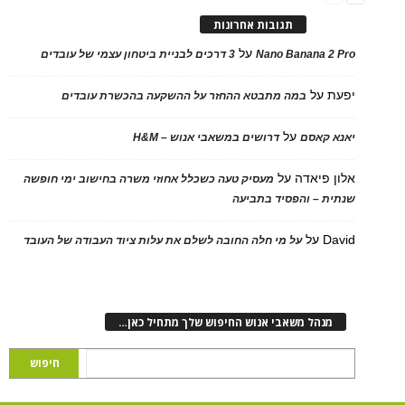
תגובות אחרונות
על
Nano Banana 2 Pro
3 דרכים לבניית ביטחון עצמי של עובדים
יפעת
על
במה מתבטא ההחזר על ההשקעה בהכשרת עובדים
על
יאנא קאסם
דרושים במשאבי אנוש – H&M
אלון פיאדה
על
מעסיק טעה כשכלל אחוזי משרה בחישוב ימי חופשה
שנתית – והפסיד בתביעה
David
על
על מי חלה החובה לשלם את עלות ציוד העבודה של העובד
מנהל משאבי אנוש החיפוש שלך מתחיל כאן…