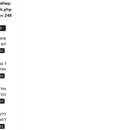
ml/wp-
ck.php
ine
248
כ
הם ל
בלו
7 ע
ומית
בלו
חילו
הוד
דינ
ללמו
לחמ
בלו