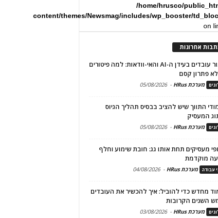
/home/hrusco/public_ht
content/themes/Newsmag/includes/wp_booster/td_blo
on l
תבות אחרונות
שימור עובדים בעידן ה-AI והאי-וודאות: למה פיטורים
א פתרון קסם
מערכת HRus
-
05/08/2026
גים
מודי התווך שיש להציב בבסיס תהליך הגיוס
וג המעסיק
מערכת HRus
-
05/08/2026
גים
פי מעסיקים תחת אותו גג: חובת שימוע וחלף
עה מוקדמת
מערכת HRus
-
04/08/2026
י עבודה
ד מחדש כדי להוביל: איך להכשיר את העובדים
ש השנים הקרובות
מערכת HRus
-
03/08/2026
גים