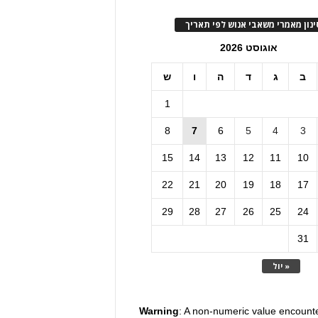
ינון מאמרי משאבי אנוש לפי תאריך
אוגוסט 2026
ב
ג
ד
ה
ו
ש
1
8
7
6
5
4
3
15
14
13
12
11
10
22
21
20
19
18
17
29
28
27
26
25
24
31
« יול
Warning
: A non-numeric value encount