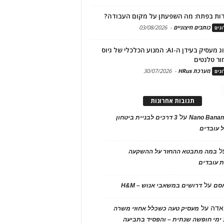
ות בפתח: מה השפעתן על מקום העבודה?
כותבים חיצוניים
-
03/08/2026
גים
מיתוג מעסיק בעידן ה-AI: המנוע הכלכלי של גיוס
ור טלנטים
מערכת HRus
-
30/07/2026
גים
תגובות אחרונות
על
Nano Banan
3 דרכים לבניית ביטחון
 עובדים
ל
במה מתבטא ההחזר על ההשקעה
 עובדים
על
אסם
דרושים במשאבי אנוש – H&M
אדה
על
מעסיק טעה כשכלל אחוזי משרה
ימי חופשה שנתית – והפסיד בתביעה