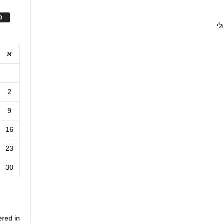
ס
י
א
2
9
16
23
30
ered in