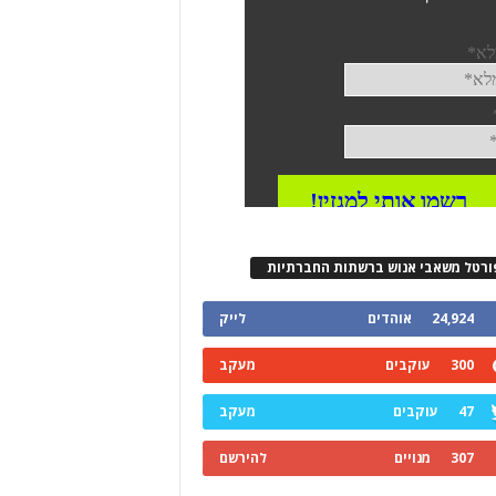
ורטל משאבי אנוש ברשתות החברתיות
24,924
אוהדים
לייק
300
עוקבים
מעקב
47
עוקבים
מעקב
307
מנויים
להירשם