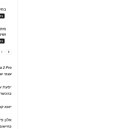
בחיר
בלו
ושימ
בלו
a 2 Pro
עצמי של
יפעת
ע
בהכשרת
יאנא ק
אלון פי
בחישוב 