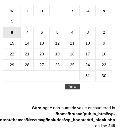
א
ב
ג
ד
ה
ו
ש
1
8
7
6
5
4
3
2
15
14
13
12
11
10
9
22
21
20
19
18
17
16
29
28
27
26
25
24
23
31
30
« יול
Warning
: A non-numeric value encountered in
/home/hrusco/public_html/wp-
ntent/themes/Newsmag/includes/wp_booster/td_block.php
on line
248