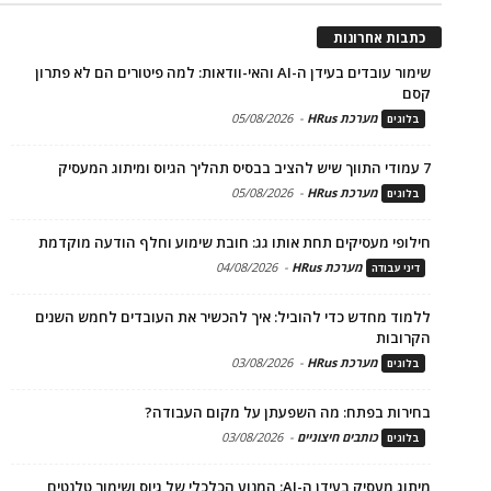
כתבות אחרונות
שימור עובדים בעידן ה-AI והאי-וודאות: למה פיטורים הם לא פתרון
קסם
מערכת HRus
-
05/08/2026
בלוגים
7 עמודי התווך שיש להציב בבסיס תהליך הגיוס ומיתוג המעסיק
מערכת HRus
-
05/08/2026
בלוגים
חילופי מעסיקים תחת אותו גג: חובת שימוע וחלף הודעה מוקדמת
מערכת HRus
-
04/08/2026
דיני עבודה
ללמוד מחדש כדי להוביל: איך להכשיר את העובדים לחמש השנים
הקרובות
מערכת HRus
-
03/08/2026
בלוגים
בחירות בפתח: מה השפעתן על מקום העבודה?
כותבים חיצוניים
-
03/08/2026
בלוגים
מיתוג מעסיק בעידן ה-AI: המנוע הכלכלי של גיוס ושימור טלנטים