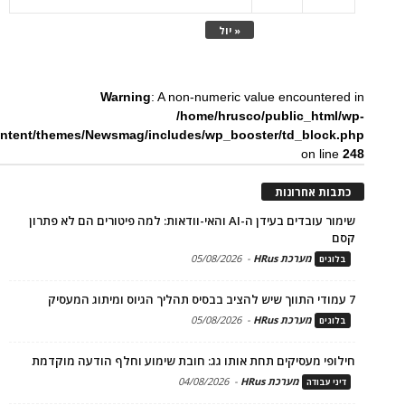
« יול
Warning
: A non-numeric value encountered in
/home/hrusco/public_html/wp-
ntent/themes/Newsmag/includes/wp_booster/td_block.php
on line
248
כתבות אחרונות
שימור עובדים בעידן ה-AI והאי-וודאות: למה פיטורים הם לא פתרון
קסם
מערכת HRus
-
05/08/2026
בלוגים
7 עמודי התווך שיש להציב בבסיס תהליך הגיוס ומיתוג המעסיק
מערכת HRus
-
05/08/2026
בלוגים
חילופי מעסיקים תחת אותו גג: חובת שימוע וחלף הודעה מוקדמת
מערכת HRus
-
04/08/2026
דיני עבודה