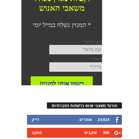
פורטל משאבי אנוש ברשתות החברתיות
24,924
אוהדים
לייק
300
עוקבים
מעקב