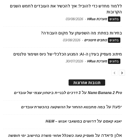
ללמוד מחדש כדי להוביל: איך להכשיר את העובדים לחמש השנים
הקרובות
מערכת HRus
-
03/08/2026
בלוגים
בחירות בפתח: מה השפעתן על מקום העבודה?
כותבים חיצוניים
-
03/08/2026
בלוגים
מיתוג מעסיק בעידן ה-AI: המנוע הכלכלי של גיוס ושימור טלנטים
מערכת HRus
-
30/07/2026
בלוגים
תגובות אחרונות
על
Nano Banana 2 Pro
3 דרכים לבניית ביטחון עצמי של עובדים
יפעת
על
במה מתבטא ההחזר על ההשקעה בהכשרת עובדים
על
יאנא קאסם
דרושים במשאבי אנוש – H&M
אלון פיאדה
על
מעסיק טעה כשכלל אחוזי משרה בחישוב ימי חופשה