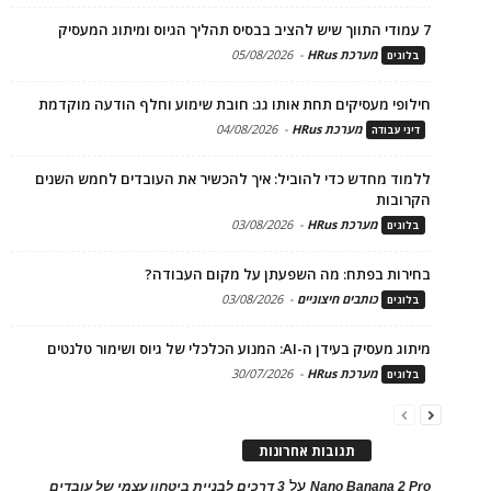
7 עמודי התווך שיש להציב בבסיס תהליך הגיוס ומיתוג המעסיק
מערכת HRus
-
05/08/2026
בלוגים
חילופי מעסיקים תחת אותו גג: חובת שימוע וחלף הודעה מוקדמת
מערכת HRus
-
04/08/2026
דיני עבודה
ללמוד מחדש כדי להוביל: איך להכשיר את העובדים לחמש השנים
הקרובות
מערכת HRus
-
03/08/2026
בלוגים
בחירות בפתח: מה השפעתן על מקום העבודה?
כותבים חיצוניים
-
03/08/2026
בלוגים
מיתוג מעסיק בעידן ה-AI: המנוע הכלכלי של גיוס ושימור טלנטים
מערכת HRus
-
30/07/2026
בלוגים
תגובות אחרונות
על
Nano Banana 2 Pro
3 דרכים לבניית ביטחון עצמי של עובדים