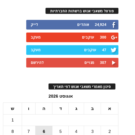
פורטל משאבי אנוש ברשתות החברתיות
24,924
אוהדים
לייק
300
עוקבים
מעקב
47
עוקבים
מעקב
307
מנויים
להירשם
סינון מאמרי משאבי אנוש לפי תאריך
אוגוסט 2026
א
ב
ג
ד
ה
ו
ש
1
8
7
6
5
4
3
2