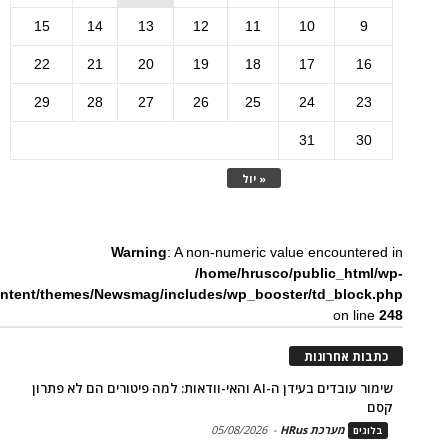
15
14
13
12
11
10
9
22
21
20
19
18
17
16
29
28
27
26
25
24
23
31
30
« יול
Warning
: A non-numeric value encountered in
/home/hrusco/public_html/wp-
ntent/themes/Newsmag/includes/wp_booster/td_block.php
on line
248
כתבות אחרונות
שימור עובדים בעידן ה-AI והאי-וודאות: למה פיטורים הם לא פתרון
קסם
מערכת HRus
-
05/08/2026
בלוגים