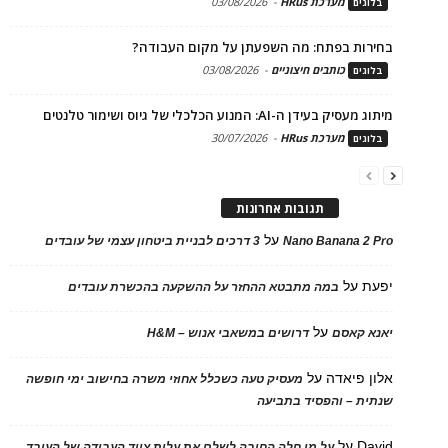
מערכת HRus
-
03/08/2026
בלוגים
בחירות בפתח: מה השפעתן על מקום העבודה?
כותבים חיצוניים
-
03/08/2026
בלוגים
מיתוג מעסיק בעידן ה-AI: המנוע הכלכלי של גיוס ושימור טלנטים
מערכת HRus
-
30/07/2026
בלוגים
תגובות אחרונות
על
Nano Banana 2 Pro
3 דרכים לבניית ביטחון עצמי של עובדים
יפעת
על
במה מתבטא ההחזר על ההשקעה בהכשרת עובדים
על
יאנא קאסם
דרושים במשאבי אנוש – H&M
אלון פיאדה
על
מעסיק טעה כשכלל אחוזי משרה בחישוב ימי חופשה
שנתית – והפסיד בתביעה
David
על
על מי חלה החובה לשלם את עלות ציוד העבודה של העובד