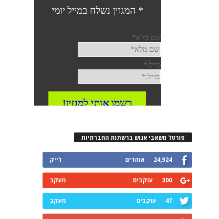
פורטל משאבי אנוש ברשתות החברתיות
24,924
אוהדים
לייק
300
עוקבים
מעקב
47
עוקבים
מעקב