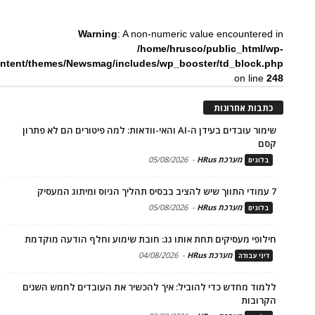
Warning
: A non-numeric value encountered in
/home/hrusco/public_html/wp-
ntent/themes/Newsmag/includes/wp_booster/td_block.php
on line
248
כתבות אחרונות
שימור עובדים בעידן ה-AI והאי-וודאות: למה פיטורים הם לא פתרון
קסם
מערכת HRus
-
05/08/2026
בלוגים
7 עמודי התווך שיש להציב בבסיס תהליך הגיוס ומיתוג המעסיק
מערכת HRus
-
05/08/2026
בלוגים
חילופי מעסיקים תחת אותו גג: חובת שימוע וחלף הודעה מוקדמת
מערכת HRus
-
04/08/2026
דיני עבודה
ללמוד מחדש כדי להוביל: איך להכשיר את העובדים לחמש השנים
הקרובות