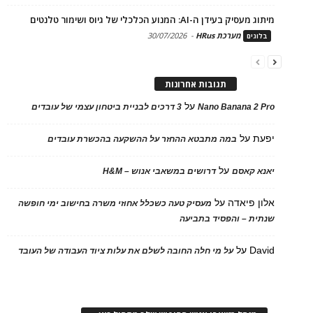
מיתוג מעסיק בעידן ה-AI: המנוע הכלכלי של גיוס ושימור טלנטים
מערכת HRus
-
30/07/2026
בלוגים
תגובות אחרונות
על
Nano Banana 2 Pro
3 דרכים לבניית ביטחון עצמי של עובדים
יפעת
על
במה מתבטא ההחזר על ההשקעה בהכשרת עובדים
על
יאנא קאסם
דרושים במשאבי אנוש – H&M
אלון פיאדה
על
מעסיק טעה כשכלל אחוזי משרה בחישוב ימי חופשה
שנתית – והפסיד בתביעה
David
על
על מי חלה החובה לשלם את עלות ציוד העבודה של העובד