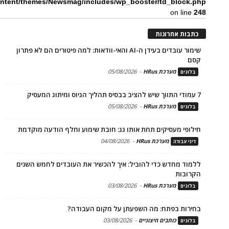
ntent/themes/Newsmag/includes/wp_booster/td_block.php
on line
248
כתבות אחרונות
שימור עובדים בעידן ה-AI והאי-וודאות: למה פיטורים הם לא פתרון
קסם
מערכת HRus
-
05/08/2026
בלוגים
7 עמודי התווך שיש להציב בבסיס תהליך הגיוס ומיתוג המעסיק
מערכת HRus
-
05/08/2026
בלוגים
חילופי מעסיקים תחת אותו גג: חובת שימוע וחלף הודעה מוקדמת
מערכת HRus
-
04/08/2026
דיני עבודה
ללמוד מחדש כדי להוביל: איך להכשיר את העובדים לחמש השנים
הקרובות
מערכת HRus
-
03/08/2026
בלוגים
בחירות בפתח: מה השפעתן על מקום העבודה?
כותבים חיצוניים
-
03/08/2026
בלוגים