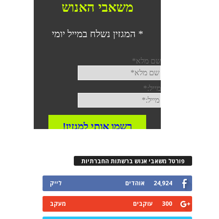
פורטל משאבי אנוש ברשתות החברתיות
24,924
אוהדים
לייק
300
עוקבים
מעקב