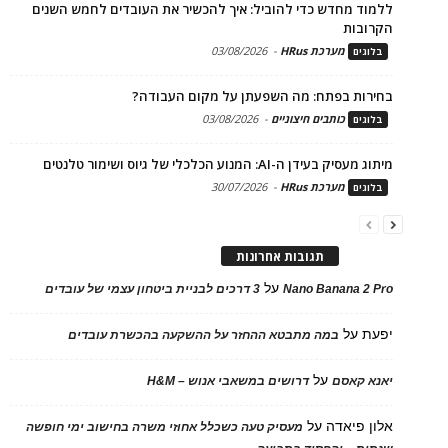
ללמוד מחדש כדי להוביל: איך להכשיר את העובדים לחמש השנים
הקרובות
מערכת HRus
-
03/08/2026
בלוגים
בחירות בפתח: מה השפעתן על מקום העבודה?
כותבים חיצוניים
-
03/08/2026
בלוגים
מיתוג מעסיק בעידן ה-AI: המנוע הכלכלי של גיוס ושימור טלנטים
מערכת HRus
-
30/07/2026
בלוגים
תגובות אחרונות
על
Nano Banana 2 Pro
3 דרכים לבניית ביטחון עצמי של עובדים
יפעת
על
במה מתבטא ההחזר על ההשקעה בהכשרת עובדים
על
יאנא קאסם
דרושים במשאבי אנוש – H&M
אלון פיאדה
על
מעסיק טעה כשכלל אחוזי משרה בחישוב ימי חופשה