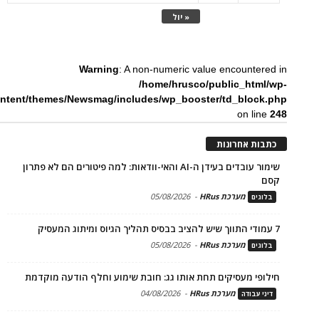
« יול
Warning
: A non-numeric value encountered in
/home/hrusco/public_html/wp-
ntent/themes/Newsmag/includes/wp_booster/td_block.php
on line
248
כתבות אחרונות
שימור עובדים בעידן ה-AI והאי-וודאות: למה פיטורים הם לא פתרון
קסם
מערכת HRus
-
05/08/2026
בלוגים
7 עמודי התווך שיש להציב בבסיס תהליך הגיוס ומיתוג המעסיק
מערכת HRus
-
05/08/2026
בלוגים
חילופי מעסיקים תחת אותו גג: חובת שימוע וחלף הודעה מוקדמת
מערכת HRus
-
04/08/2026
דיני עבודה