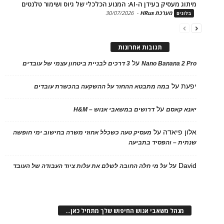
בעידן ה-AI: המנוע הכלכלי של גיוס ושימור טלנטים
מערכת HRus
-
30/07/2026
ים
תגובות אחרונות
על
Nano Banana 2
3 דרכים לבניית ביטחון עצמי של עובדים
על
במה מתבטא ההחזר על ההשקעה בהכשרת עובדים
על
 קאסם
דרושים במשאבי אנוש – H&M
 פיאדה
על
מעסיק טעה כשכלל אחוזי משרה בחישוב ימי חופשה
ת – והפסיד בתביעה
D
על
על מי חלה החובה לשלם את עלות ציוד העבודה של העובד
נהל משאבי אנוש החיפוש שלך מתחיל כאן…