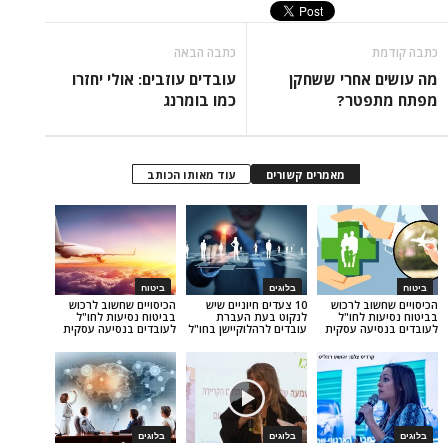
כתבה הבאה
אחרי ששחקן
עובדים עוזבים: אולי יחזרו
טר?
כמו בומרנג
מאמרים קשורים
עוד מאותו הכותב
בלוגים
ביטוח
 לרכוש
10 צעדים חיוניים שיש
הכיסויים שחשוב לרכוש
לחו"ל
לנקוט בעת העברת
בביטוח נסיעות לחו"ל
ה עסקית
עובדים לרהלוקיישן בחו"ל
לעובדים בנסיעה עסקית
בלוגים
בלוגים