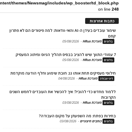
content/themes/Newsmag/includes/wp_booster/td_bloc
on li
ת אחרונות
שימור עובדים בעידן ה-AI והאי-וודאות: למה פיטורים הם לא פתרון
מערכת HRus
-
05/08/2026
ים
מערכת HRus
-
05/08/2026
ים
פי מעסיקים תחת אותו גג: חובת שימוע וחלף הודעה מוקדמת
מערכת HRus
-
04/08/2026
 עבודה
ד מחדש כדי להוביל: איך להכשיר את העובדים לחמש השנים
בות
מערכת HRus
-
03/08/2026
ים
ות בפתח: מה השפעתן על מקום העבודה?
כותבים חיצוניים
-
03/08/2026
ים