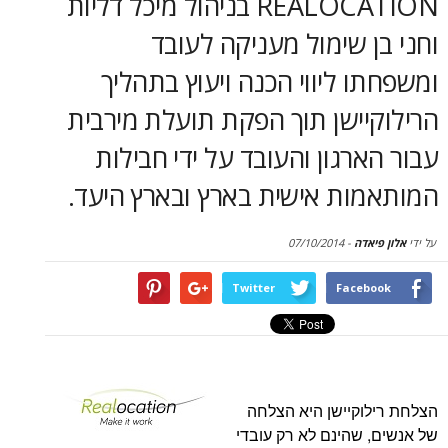
REALOCATION בניהול מיכל דליות
סקירות
 שימול מעניקה לעובד
דף הבית
 ליווי הכנה ויעוץ בתהליך
ישן תוך הפקת תועלת מירבית
רגון והעובד על ידי חבילות
ות אישית בארץ ובארץ היעד.
דה
-
07/10/2014
Twitter
Face
קיישן היא הצלחה
שהינם לא רק עובדי