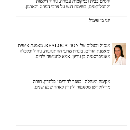
סים בבית ובמקומות עבודה, ניהול דילמות
ונפליקטים, בשימת דגש על צרכי הפרט והארגון.
י בן שימול
–
מנכ"ל ובעלים של REALOCATION. מאמנת אישית
אמנת הורים. בוגרת מדעי ההתנהגות, ניהול וכלכלה
וניברסטית בן גוריון. אמא לחמישה ילדים.
ימה ומנהלת "בצפר להורים" בלונדון. חזרה
ילוקיישן מסנגפור ולונדון לאחר שבע שנים.