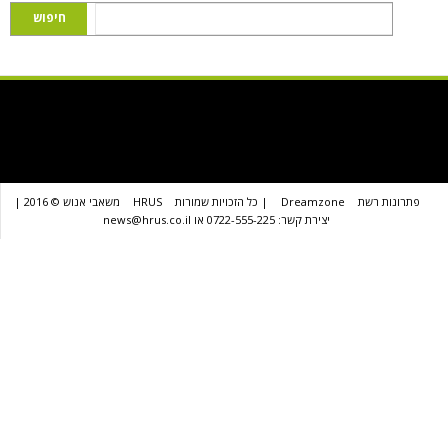
שת
Dreamzone
| כל הזכויות שמורות
HRUS
משאבי אנוש © 2016 |
יצירת קשר: 0722-555-225 או news@hrus.co.il