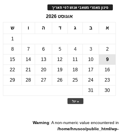
ינון מאמרי משאבי אנוש לפי תאריך
אוגוסט 2026
ב
ג
ד
ה
ו
ש
1
8
7
6
5
4
3
15
14
13
12
11
10
22
21
20
19
18
17
1
29
28
27
26
25
24
2
31
3
« יול
Warning
: A non-numeric value encounte
/home/hrusco/public_htm