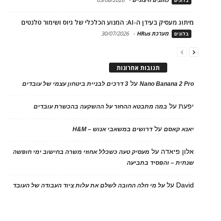
בלוגים
מיתוג מעסיק בעידן ה-AI: המנוע הכלכלי של גיוס ושימור טלנטים
מערכת HRus
-
30/07/2026
בלוגים
תגובות אחרונות
על
Nano Banana 2 Pro
3 דרכים לבניית ביטחון עצמי של עובדים
יפעת
על
במה מתבטא ההחזר על ההשקעה בהכשרת עובדים
על
יאנא קאסם
דרושים במשאבי אנוש – H&M
אלון פיאדה
על
מעסיק טעה כשכלל אחוזי משרה בחישוב ימי חופשה
שנתית – והפסיד בתביעה
David
על
על מי חלה החובה לשלם את עלות ציוד העבודה של העובד