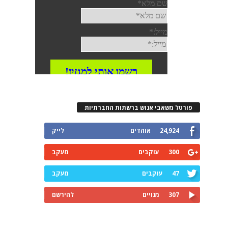
פורטל משאבי אנוש ברשתות החברתיות
24,924
אוהדים
לייק
300
עוקבים
מעקב
47
עוקבים
מעקב
307
מנויים
להירשם