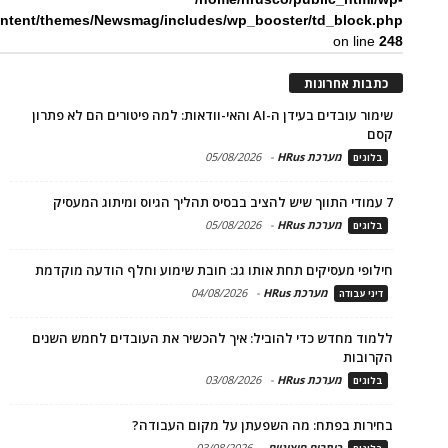
ntent/themes/Newsmag/includes/wp_booster/td_block.php
on line
248
כתבות אחרונות
שימור עובדים בעידן ה-AI והאי-וודאות: למה פיטורים הם לא פתרון
קסם
מערכת HRus
-
05/08/2026
בלוגים
7 עמודי התווך שיש להציב בבסיס תהליך הגיוס ומיתוג המעסיק
מערכת HRus
-
05/08/2026
בלוגים
חילופי מעסיקים תחת אותו גג: חובת שימוע וחלף הודעה מוקדמת
מערכת HRus
-
04/08/2026
דיני עבודה
ללמוד מחדש כדי להוביל: איך להכשיר את העובדים לחמש השנים
הקרובות
מערכת HRus
-
03/08/2026
בלוגים
בחירות בפתח: מה השפעתן על מקום העבודה?
כותבים חיצוניים
-
03/08/2026