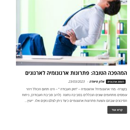
המהפכה הטובה: פתרונות ארגונומיה לארגונים
אלון פיאדה
-
23/03/2023
רווחה ארגונית
בקצרה- מהי ארגונומיה? ארגונומיה – "חוק העבודה " – הינו תחום הכולל זיהוי
עומסים מתחומים שונים הנכללים בסביבה נתונה (לרוב סביבת העבודה), ניתוח
הסיכונים שבהם והצעת פתרונות ארגונומיים כיצד ניתן לצלם נזקים אלו. ייעוץ...
קרא עוד