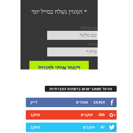
פורטל משאבי אנוש ברשתות החברתיות
24,924
אוהדים
לייק
300
עוקבים
מעקב
47
עוקבים
מעקב