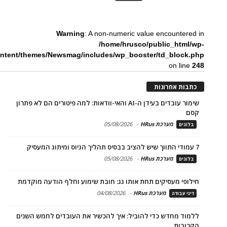
Warning
: A non-numeric value encountered in
/home/hrusco/public_html/wp-
ntent/themes/Newsmag/includes/wp_booster/td_block.php
on line
248
כתבות אחרונות
שימור עובדים בעידן ה-AI והאי-וודאות: למה פיטורים הם לא פתרון
קסם
מערכת HRus
-
05/08/2026
בלוגים
7 עמודי התווך שיש להציב בבסיס תהליך הגיוס ומיתוג המעסיק
מערכת HRus
-
05/08/2026
בלוגים
חילופי מעסיקים תחת אותו גג: חובת שימוע וחלף הודעה מוקדמת
מערכת HRus
-
04/08/2026
דיני עבודה
ללמוד מחדש כדי להוביל: איך להכשיר את העובדים לחמש השנים
הקרובות