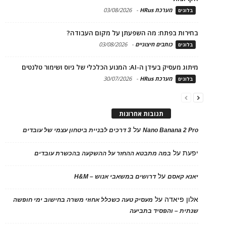
מערכת HRus
-
03/08/2026
בלוגים
בחירות בפתח: מה השפעתן על מקום העבודה?
כותבים חיצוניים
-
03/08/2026
בלוגים
מיתוג מעסיק בעידן ה-AI: המנוע הכלכלי של גיוס ושימור טלנטים
מערכת HRus
-
30/07/2026
בלוגים
תגובות אחרונות
על
Nano Banana 2 Pro
3 דרכים לבניית ביטחון עצמי של עובדים
יפעת
על
במה מתבטא ההחזר על ההשקעה בהכשרת עובדים
על
יאנא קאסם
דרושים במשאבי אנוש – H&M
אלון פיאדה
על
מעסיק טעה כשכלל אחוזי משרה בחישוב ימי חופשה
שנתית – והפסיד בתביעה