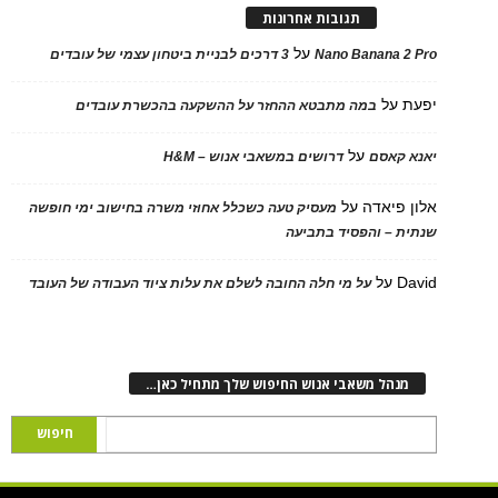
תגובות אחרונות
על
Nano Banana 2 Pro
3 דרכים לבניית ביטחון עצמי של עובדים
יפעת
על
במה מתבטא ההחזר על ההשקעה בהכשרת עובדים
על
יאנא קאסם
דרושים במשאבי אנוש – H&M
אלון פיאדה
על
מעסיק טעה כשכלל אחוזי משרה בחישוב ימי חופשה
שנתית – והפסיד בתביעה
David
על
על מי חלה החובה לשלם את עלות ציוד העבודה של העובד
מנהל משאבי אנוש החיפוש שלך מתחיל כאן…