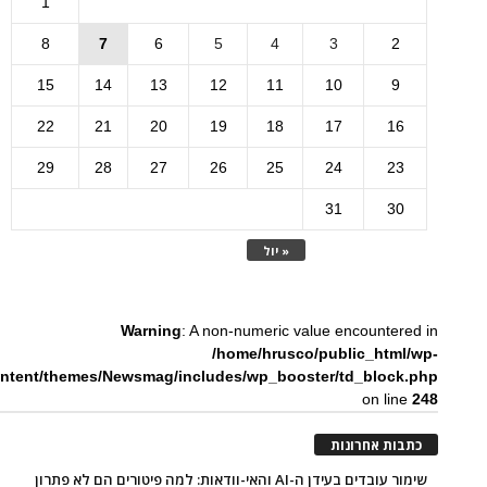
1
8
7
6
5
4
3
2
15
14
13
12
11
10
9
22
21
20
19
18
17
16
29
28
27
26
25
24
23
31
30
« יול
Warning
: A non-numeric value encountered in
/home/hrusco/public_html/wp-
ntent/themes/Newsmag/includes/wp_booster/td_block.php
on line
248
כתבות אחרונות
שימור עובדים בעידן ה-AI והאי-וודאות: למה פיטורים הם לא פתרון