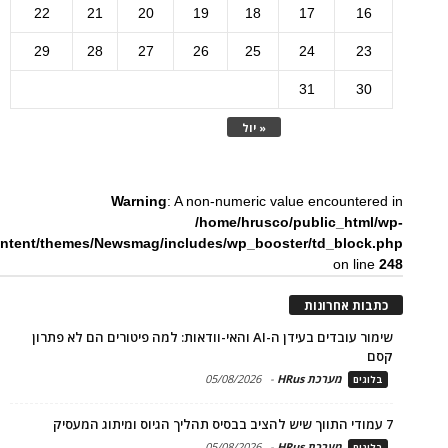
22
21
20
19
18
17
16
29
28
27
26
25
24
23
31
30
« יול
Warning
: A non-numeric value encountered in
/home/hrusco/public_html/wp-
ntent/themes/Newsmag/includes/wp_booster/td_block.php
on line
248
כתבות אחרונות
שימור עובדים בעידן ה-AI והאי-וודאות: למה פיטורים הם לא פתרון
קסם
מערכת HRus
-
05/08/2026
בלוגים
7 עמודי התווך שיש להציב בבסיס תהליך הגיוס ומיתוג המעסיק
מערכת HRus
-
05/08/2026
בלוגים