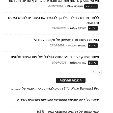
חילופי מעסיקים תחת אותו גג: חובת שימוע וחלף הודעה מוקדמת
מערכת HRus
-
04/08/2026
דיני עבודה
ללמוד מחדש כדי להוביל: איך להכשיר את העובדים לחמש השנים
הקרובות
מערכת HRus
-
03/08/2026
בלוגים
בחירות בפתח: מה השפעתן על מקום העבודה?
כותבים חיצוניים
-
03/08/2026
בלוגים
מיתוג מעסיק בעידן ה-AI: המנוע הכלכלי של גיוס ושימור טלנטים
מערכת HRus
-
30/07/2026
בלוגים
תגובות אחרונות
על
Nano Banana 2 Pro
3 דרכים לבניית ביטחון עצמי של עובדים
יפעת
על
במה מתבטא ההחזר על ההשקעה בהכשרת עובדים
על
יאנא קאסם
דרושים במשאבי אנוש – H&M