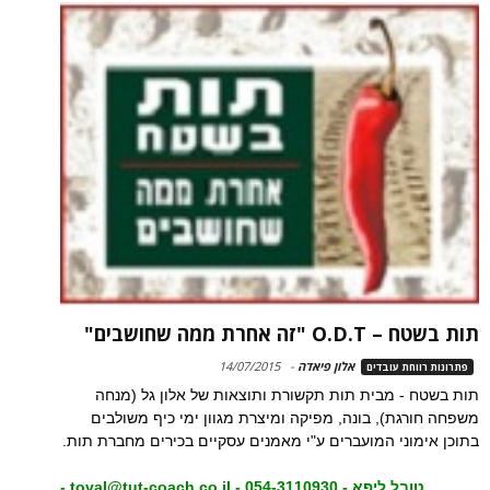
תות בשטח – O.D.T "זה אחרת ממה שחושבים"
אלון פיאדה
-
14/07/2015
פתרונות רווחת עובדים
תות בשטח - מבית תות תקשורת ותוצאות של אלון גל (מנחה
משפחה חורגת), בונה, מפיקה ומיצרת מגוון ימי כיף משולבים
בתוכן אימוני המועברים ע"י מאמנים עסקיים בכירים מחברת תות.
טובל ליפא - 054-3110930 - toval@tut-coach.co.il -