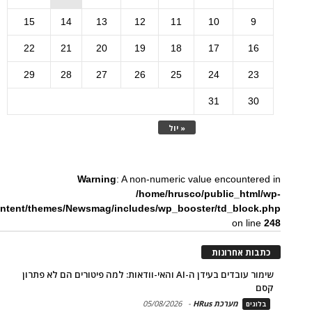
15
14
13
12
11
10
9
22
21
20
19
18
17
16
29
28
27
26
25
24
23
31
30
« יול
Warning
: A non-numeric value encountered in
/home/hrusco/public_html/wp-
ntent/themes/Newsmag/includes/wp_booster/td_block.php
on line
248
כתבות אחרונות
שימור עובדים בעידן ה-AI והאי-וודאות: למה פיטורים הם לא פתרון
קסם
מערכת HRus
-
05/08/2026
בלוגים