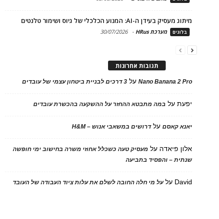
מיתוג מעסיק בעידן ה-AI: המנוע הכלכלי של גיוס ושימור טלנטים
מערכת HRus
-
30/07/2026
בלוגים
תגובות אחרונות
על
Nano Banana 2 Pro
3 דרכים לבניית ביטחון עצמי של עובדים
יפעת
על
במה מתבטא ההחזר על ההשקעה בהכשרת עובדים
על
יאנא קאסם
דרושים במשאבי אנוש – H&M
אלון פיאדה
על
מעסיק טעה כשכלל אחוזי משרה בחישוב ימי חופשה
שנתית – והפסיד בתביעה
David
על
על מי חלה החובה לשלם את עלות ציוד העבודה של העובד