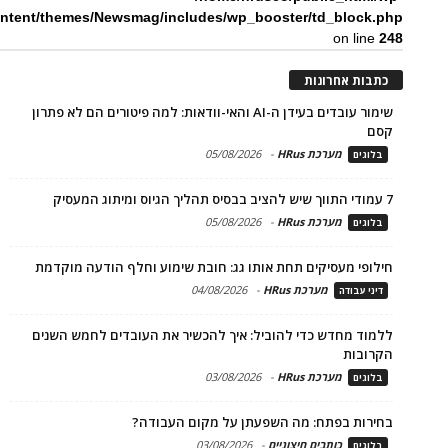
ntent/themes/Newsmag/includes/wp_booster/td_block.php
on line
248
כתבות אחרונות
שימור עובדים בעידן ה-AI והאי-וודאות: למה פיטורים הם לא פתרון
קסם
מערכת HRus
-
05/08/2026
בלוגים
7 עמודי התווך שיש להציב בבסיס תהליך הגיוס ומיתוג המעסיק
מערכת HRus
-
05/08/2026
בלוגים
חילופי מעסיקים תחת אותו גג: חובת שימוע וחלף הודעה מוקדמת
מערכת HRus
-
04/08/2026
דיני עבודה
ללמוד מחדש כדי להוביל: איך להכשיר את העובדים לחמש השנים
הקרובות
מערכת HRus
-
03/08/2026
בלוגים
בחירות בפתח: מה השפעתן על מקום העבודה?
כותבים חיצוניים
-
03/08/2026
בלוגים