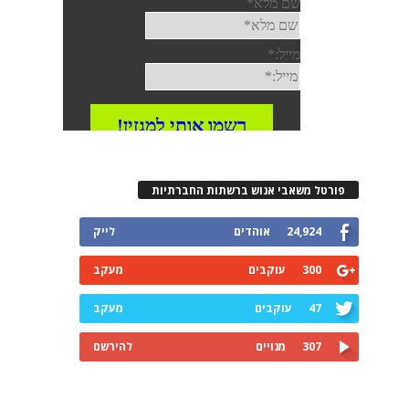
פורטל משאבי אנוש ברשתות החברתיות
24,924
אוהדים
לייק
300
עוקבים
מעקב
47
עוקבים
מעקב
307
מנויים
להירשם