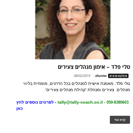
טלי פלד – אימון מנהלים צעירים
08/02/2015
-
shaniw
אינדקס מרצים
טלי פלד, מאמנת אישית למנהלים בכל הדרגים, מומחית בליווי
מנהלים צעירים ומנהלת 'קהילת מנהלים צעירים'.
-
tally@tally-coach.co.il
-
לפרטים נוספים לחץ
050-8380603
כאן
קרא עוד