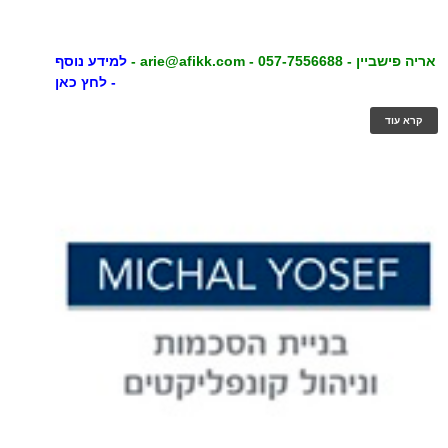
אריה פישביין - 057-7556688 - arie@afikk.com -
למידע נוסף
- לחץ כאן
קרא עוד