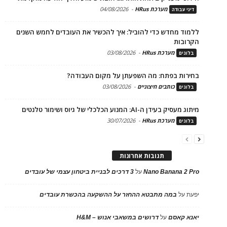
מערכת HRus
-
04/08/2026
דיני עבודה
ללמוד מחדש כדי להוביל: איך להכשיר את העובדים לחמש השנים
הקרובות
מערכת HRus
-
03/08/2026
בלוגים
בחירות בפתח: מה השפעתן על מקום העבודה?
כותבים חיצוניים
-
03/08/2026
בלוגים
מיתוג מעסיק בעידן ה-AI: המנוע הכלכלי של גיוס ושימור טלנטים
מערכת HRus
-
30/07/2026
בלוגים
תגובות אחרונות
Nano Banana 2 Pro
על
3 דרכים לבניית ביטחון עצמי של עובדים
יפעת
על
במה מתבטא ההחזר על ההשקעה בהכשרת עובדים
יאנא קאסם
על
דרושים במשאבי אנוש – H&M