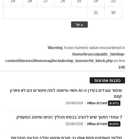
29
28
27
26
25
24
23
31
30
« יול
Warning
: A non-numeric value encountered in
/home/hrusco/public_html/wp-
content/themes/Newsmag/includes/wp_booster/td_block.php
on line
248
כתבות אחרונות
שימור עובדים בעידן ה-AI והאי-וודאות: למה פיטורים הם לא פתרון
קסם
מערכת HRus
-
05/08/2026
בלוגים
7 עמודי התווך שיש להציב בבסיס תהליך הגיוס ומיתוג המעסיק
מערכת HRus
-
05/08/2026
בלוגים
חילופי מעסיקים תחת אותו גג: חובת שימוע וחלף הודעה מוקדמת