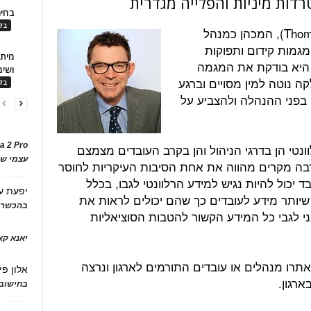
דות מיניות והפלייה מגדרית
בחיר
בלו
מדבריו של מר טומאס אוטר (Thomas Otter), המכהן כמנהל
גמות קידום ותפוקות
 היא בודקת את המגמה
ושימ
 נוטה למין מסויים וברגע
בלו
בפני ההנהלה ולהצביע על
a 2 Pro
ונטי הן בדרגי הניהול והן בקרב העובדים מצמצם
עצמי של
בה מקרים מהווה את אחת הסיבות העיקריות לחוסר
 יכול להיות נגיש למידע הרלוונטי לגבו, בכלל
יפעת
ע
שיותר מידע לעובדים כך שהם יכולים לראות את
בהכשרת
ני לגבי כל המידע הקשור להטבות הסוציאליות
יאנא ק
יאתרו מנהלים או עובדים התורמים לארגון ונרצה
אלון פי
רגון.
בחישוב 