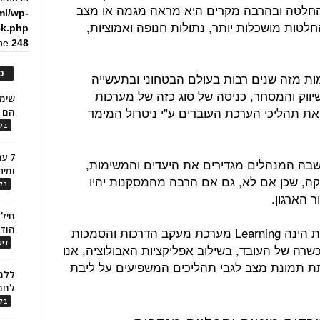
החלטה ובהרבה מקרים היא מראה מגמה או מצב
ml/wp-
טות מושכלות יותר, נתולות חנופה ואמוציות,
ck.php
ine
248
כ
מות מזה שנים רבות בעולם הבטחוני ובתעשייה
ווק והמסחר, כניסה של סוג כזה של מערכות
 את תהליכי הערכת העובדים ע"י ניטרול המימד
הם ל
בלו
7 ע
 שבה המנהלים מגדירים את היעדים והמשימות,
ומית
קה, שכן אם לא, גם אם הרבה מהמסקנות יהיו
בלו
ר הארגון.
חילו
הוד
אפליקציה נוספת המתממשקת למערכת הינה Learning מערכת מעקב הדרכות והסמכות
דינ
ה של העובד, בשילוב אפליקציות האבולוציה, אנו
 תמונת מצב לגבי תהליכים המשפיעים על ליבת
ללמו
לחמ
בלו