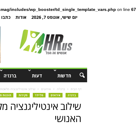
mag/includes/wp_booster/td_single_template_vars.php
on line
67
יום שישי, אוגוסט 7, 2026
אודות
כתבו ל
חדשות
דעות
ברנז'ה
דף הבית
ברנז'ה
אירועים
שילוב אינטיליגנציה מלאכות
ברנז'ה
אירועים
סליידר
סקירות
תוכנות מ
שילוב אינטיליגנציה מל
האנושי