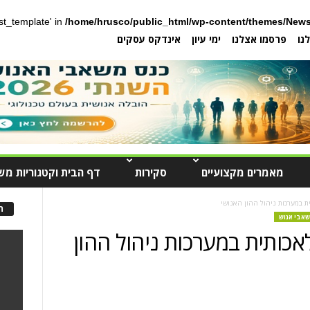
post_template' in
/home/hrusco/public_html/wp-content/themes/News
נו
פרסמו אצלנו
ימי עיון
אינדקס עסקים
מאמרים מקצועיים
סקירות
דף הבית וקטגוריות מש
ית במערכות ניהול ההון האנושי
ה
שאבי אנוש
אכותית במערכות ניהול ההון