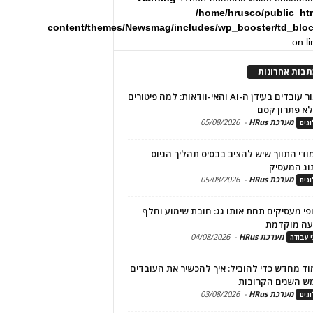
/home/hrusco/public_ht
content/themes/Newsmag/includes/wp_booster/td_blo
on l
תבות אחרונות
שימור עובדים בעידן ה-AI והאי-וודאות: למה פיטורים
א פתרון קסם
מערכת HRus
-
05/08/2026
גים
מודי התווך שיש להציב בבסיס תהליך הגיוס
וג המעסיק
מערכת HRus
-
05/08/2026
גים
פי מעסיקים תחת אותו גג: חובת שימוע וחלף
עה מוקדמת
מערכת HRus
-
04/08/2026
י עבודה
ד מחדש כדי להוביל: איך להכשיר את העובדים
ש השנים הקרובות
מערכת HRus
-
03/08/2026
גים