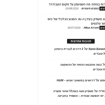
ות בפתח: מה השפעתן על מקום העבודה?
כותבים חיצוניים
-
03/08/2026
גים
מיתוג מעסיק בעידן ה-AI: המנוע הכלכלי של גיוס
ור טלנטים
מערכת HRus
-
30/07/2026
גים
תגובות אחרונות
על
Nano Banan
3 דרכים לבניית ביטחון
 עובדים
ל
במה מתבטא ההחזר על ההשקעה
 עובדים
על
אסם
דרושים במשאבי אנוש – H&M
אדה
על
מעסיק טעה כשכלל אחוזי משרה
ימי חופשה שנתית – והפסיד בתביעה