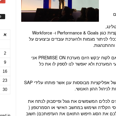
קיים
ס
, מיק איטלינג,
את השימוש במערכות לומדות, באפליקציות כגון Performance & Goals ו- Workforce
א
שות ככלי לניתור מגמות ולהערכת עובדים וביצועים על
 וההתנהגות.
2
לדברי מר איטלינג "העולם עובר לענן ואם לקוח יבקש היום מערכת PREMISE ON אני
9
עי המערכת ולא יאפשר לנו לספק לו את כל
16
23
אפליקציות אלו מתווספות לעוד קבוצה של אפליקציות מבוססות ענן אשר פותחו עלידי SAP
ת לניהול ההון האנושי.
30
ים לכלים המשמשים את גוגל ופייסבוק לנתח את
סי הקלדה ושימוש במחשב האישי או הסמרטפון (
לכם את הסוג חיפוש התואם את העדפותכם) חשוב
ered in