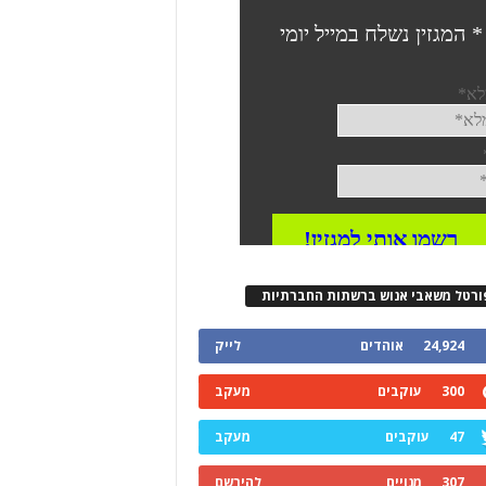
ורטל משאבי אנוש ברשתות החברתיות
24,924
אוהדים
לייק
300
עוקבים
מעקב
47
עוקבים
מעקב
307
מנויים
להירשם