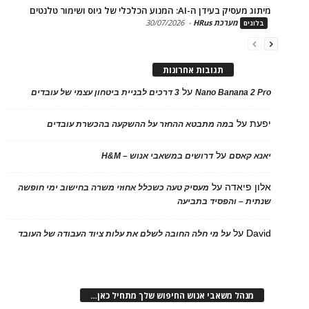
בעידן ה-AI: המנוע הכלכלי של גיוס ושימור טלנטים
מערכת HRus
-
30/07/2026
ים
תגובות אחרונות
על
Nano Banana 2
3 דרכים לבניית ביטחון עצמי של עובדים
על
במה מתבטא ההחזר על ההשקעה בהכשרת עובדים
על
 קאסם
דרושים במשאבי אנוש – H&M
 פיאדה
על
מעסיק טעה כשכלל אחוזי משרה בחישוב ימי חופשה
ת – והפסיד בתביעה
D
על
על מי חלה החובה לשלם את עלות ציוד העבודה של העובד
נהל משאבי אנוש החיפוש שלך מתחיל כאן…