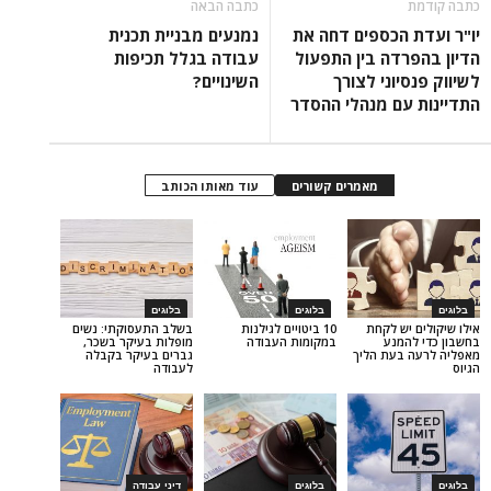
כתבה הבאה
הכספים דחה את
נמנעים מבניית תכנית
דה בין התפעול
עבודה בגלל תכיפות
וני לצורך
השינויים?
ם מנהלי ההסדר
מאמרים קשורים
עוד מאותו הכותב
בלוגים
בלוגים
ש לקחת
10 ביטויים לגילנות
בשלב התעסוקתי: נשים
מנע
במקומות העבודה
מופלות בעיקר בשכר,
עת הליך
גברים בעיקר בקבלה
לעבודה
בלוגים
דיני עבודה