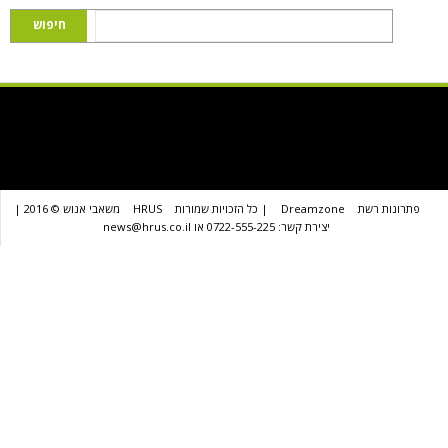
שת
Dreamzone
| כל הזכויות שמורות
HRUS
משאבי אנוש © 2016 |
יצירת קשר: 0722-555-225 או news@hrus.co.il