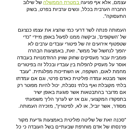
א אף פגיעה
במטרת הממשלה
של שילוב
בית בכלל, ונשים ערביות בפרט, בשוק
.
תה לשר דרעי כמי שהציג את עצמו כנציגם
ם', וביקשה ממנו לפעול באופן מיידי "כדי
רועים זה של פיטורי עובדים ערבים לא
שול של ממש". זאת, באמצעות הבהרה
ר מעסיקים שחוק שוויון ההזדמנויות בעבודה
סיק להפלות בין עובדיו ובכלל זה בפיטורים
, השקפה, או השתייכות מפלגתית. "עובד
עמדה פוליטית כאדם פרטי, וגם אם עמדתו
לת ואף בלתי נסבלת, יכול להיות מפוטר רק
בהתבטאות אשר פוגעת באופן ישיר
מקצועי, וגם אז יש לערוך הליך משמעתי
 יוביל, או לא, לפיטורין", מזכירה העמותה.
 של שליטה פוליטית באמצעות גדיעת מקור
 אדם מוחרפת שבעתיים בשל העובדה כי כל