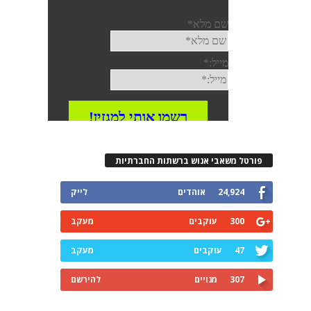
רטל משאבי אנוש ברשתות החברתיות
24,924
אוהדים
לייק
300
עוקבים
מעקב
47
עוקבים
מעקב
307
מנויים
להירשם