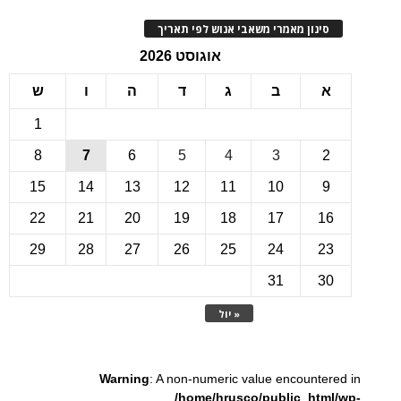
ינון מאמרי משאבי אנוש לפי תאריך
אוגוסט 2026
ב
ג
ד
ה
ו
ש
1
8
7
6
5
4
3
15
14
13
12
11
10
22
21
20
19
18
17
1
29
28
27
26
25
24
2
31
3
« יול
Warning
: A non-numeric value encounte
/home/hrusco/public_htm