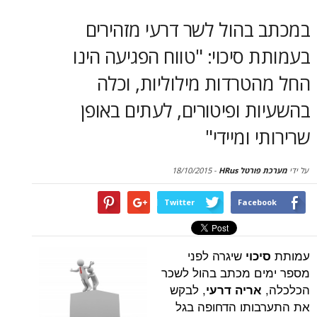
סקירות
בהול לשר דרעי מזהירים
דף הבית
סיכוי: "טווח הפגיעה הינו
רדות מילוליות, וכלה
 ופיטורים, לעתים באופן
ומיידי"
טל HRus
-
18/10/2015
Twitter
Face
שיגרה לפני
וי
ם מכתב בהול לשכר
, לבקש
ריה דרעי
תו הדחופה בגל