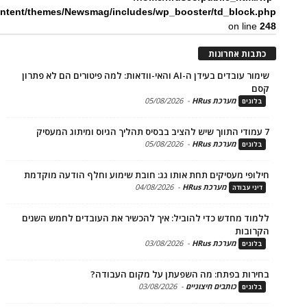
content/themes/Newsmag/includes/wp_booster/td_bloc
on li
ת אחרונות
שימור עובדים בעידן ה-AI והאי-וודאות: למה פיטורים הם לא פתרון
מערכת HRus
-
05/08/2026
ים
מערכת HRus
-
05/08/2026
ים
פי מעסיקים תחת אותו גג: חובת שימוע וחלף הודעה מוקדמת
מערכת HRus
-
04/08/2026
 עבודה
ד מחדש כדי להוביל: איך להכשיר את העובדים לחמש השנים
בות
מערכת HRus
-
03/08/2026
ים
ות בפתח: מה השפעתן על מקום העבודה?
כותבים חיצוניים
-
03/08/2026
ים