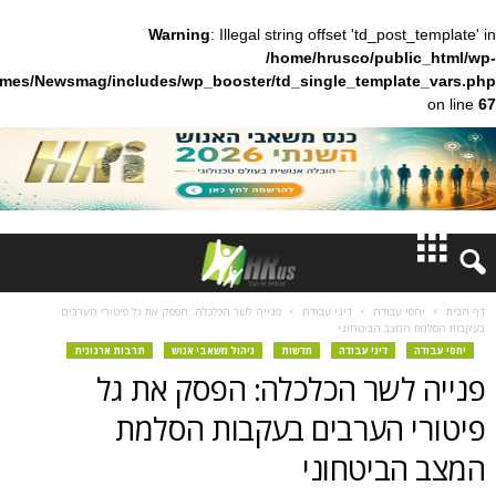
Warning
: Illegal string offset 'td_pos
/home/hrusco/publ
content/themes/Newsmag/includes/wp_booster/td_single_templa
חדשות
 עבודה
דיני עבודה
פנייה לשר הכלכלה: הפסק את גל פיטורי הערבים
מצב הביטחוני
דעות
דיני עבודה
חדשות
ניהול משאבי אנוש
תרבות ארגונית
לשר הכלכלה: הפסק את גל
ברנז'ה
 הערבים בעקבות הסלמת
מאמרים
ביטחוני