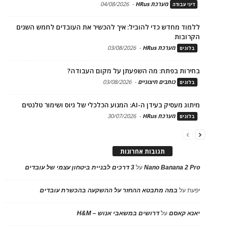
מערכת HRus
-
04/08/2026
דיני עבודה
ללמוד מחדש כדי להוביל: איך להכשיר את העובדים לחמש השנים
הקרובות
מערכת HRus
-
03/08/2026
בלוגים
בחירות בפתח: מה השפעתן על מקום העבודה?
כותבים חיצוניים
-
03/08/2026
בלוגים
מיתוג מעסיק בעידן ה-AI: המנוע הכלכלי של גיוס ושימור טלנטים
מערכת HRus
-
30/07/2026
בלוגים
תגובות אחרונות
Nano Banana 2 Pro
על
3 דרכים לבניית ביטחון עצמי של עובדים
יפעת
על
במה מתבטא ההחזר על ההשקעה בהכשרת עובדים
יאנא קאסם
על
דרושים במשאבי אנוש – H&M