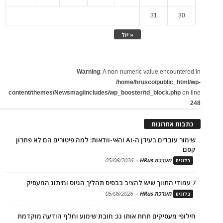
31
30
« יול
Warning
: A non-numeric value encountered in
/home/hrusco/public_html/wp-
content/themes/Newsmag/includes/wp_booster/td_block.php
on line
248
כתבות אחרונות
שימור עובדים בעידן ה-AI והאי-וודאות: למה פיטורים הם לא פתרון
קסם
מערכת HRus
-
05/08/2026
בלוגים
7 עמודי התווך שיש להציב בבסיס תהליך הגיוס ומיתוג המעסיק
מערכת HRus
-
05/08/2026
בלוגים
חילופי מעסיקים תחת אותו גג: חובת שימוע וחלף הודעה מוקדמת