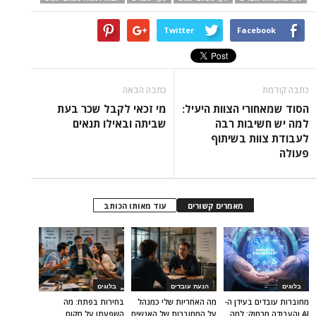
Twitter
Facebook
כתבה קודמת
כתבה הבאה
הסוד שמאחורי הצוות היעיל:
מי זכאי לקבל שכר בעת
למה יש חשיבות רבה
שביתה ובאילו תנאים
לעבודת צוות בשיתוף
פעולה
מאמרים קשורים
עוד מאותו הכותב
בלוגים
הנעת עובדים
בלוגים
מחוברות עובדים בעידן ה-
מה האחריות שלי כמנהל
בחירות בפתח: מה
AI והעבודה מרחוק: למה
על המחוברות של האנשים
השפעתן על מקום