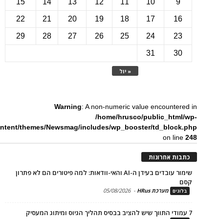
15
14
13
12
11
10
22
21
20
19
18
17
1
29
28
27
26
25
24
2
31
3
« יול
Warning
: A non-numeric value encounte
/home/hrusco/public_htm
content/themes/Newsmag/includes/wp_booster/td_bloc
on li
ת אחרונות
שימור עובדים בעידן ה-AI והאי-וודאות: למה פיטורים הם לא פתרון
מערכת HRus
-
05/08/2026
ים