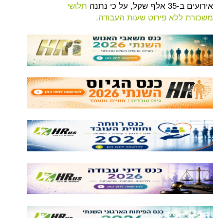
נה
תלושי
א פירוט שעות העבודה.