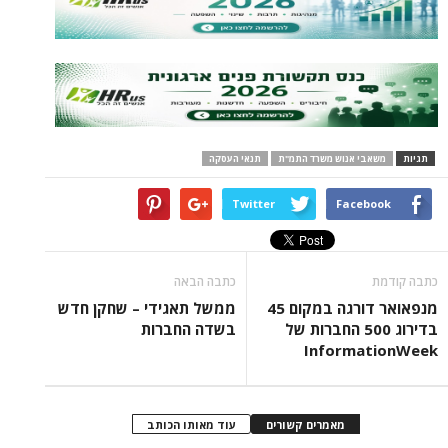
י אנוש משרד התמ"ת
תנאי העסקה
Twitter
Face
כתבה הבאה
מנפאואר דורגה במקום 45
ממשל תאגידי – שחקן חדש
בדירוג 500 החברות של
בשדה החברות
Informa
מאמרים קשורים
עוד מאותו הכותב