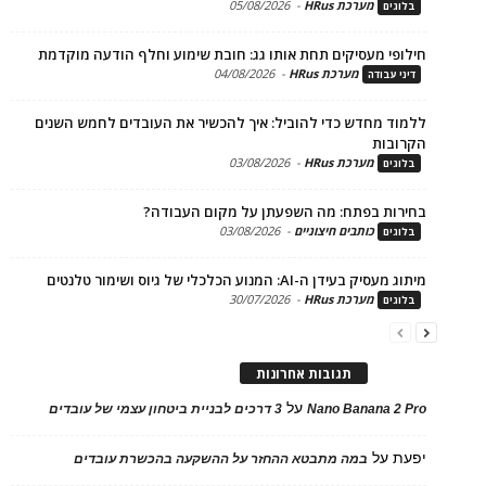
מערכת HRus
-
05/08/2026
ים
פי מעסיקים תחת אותו גג: חובת שימוע וחלף הודעה מוקדמת
מערכת HRus
-
04/08/2026
 עבודה
ד מחדש כדי להוביל: איך להכשיר את העובדים לחמש השנים
בות
מערכת HRus
-
03/08/2026
ים
ות בפתח: מה השפעתן על מקום העבודה?
כותבים חיצוניים
-
03/08/2026
ים
בעידן ה-AI: המנוע הכלכלי של גיוס ושימור טלנטים
מערכת HRus
-
30/07/2026
ים
תגובות אחרונות
על
Nano Banana 2
3 דרכים לבניית ביטחון עצמי של עובדים
על
במה מתבטא ההחזר על ההשקעה בהכשרת עובדים