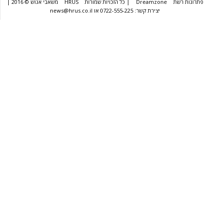
שת
Dreamzone
| כל הזכויות שמורות
HRUS
משאבי אנוש © 2016 |
יצירת קשר: 0722-555-225 או news@hrus.co.il