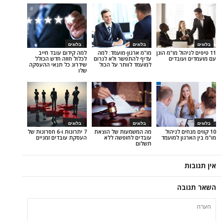
בלוגים
בלוגים
ל מו"מ הוגן
מו"מ ארגון-מועמד: למה
למה קידום עובד חייב
בדים
עדיף להתפשר ולא לגרום
לכלול חוזה חדש הכולל
למועמד לוותר על הכול
שידרוג כל תנאי ההעסקה
שלו
בלוגים
בלוגים
 לניהול
מה המשמעות של הוצאת
7 יתרונות ו-6 חסרונות של
ן למועמד
עובדים לחופשה ללא
העסקת עובדים זמניים
תשלום
ה