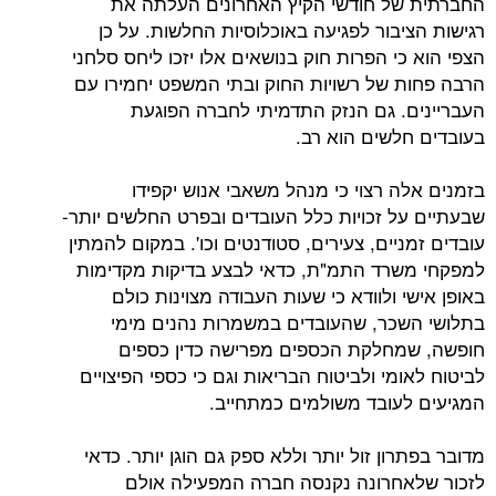
ל חודשי הקיץ האחרונים העלתה את
בור לפגיעה באוכלוסיות החלשות. על כן
י הפרות חוק בנושאים אלו יזכו ליחס סלחני
 של רשויות החוק ובתי המשפט יחמירו עם
. גם הנזק התדמיתי לחברה הפוגעת
לשים הוא רב.
ה רצוי כי מנהל משאבי אנוש יקפידו
ל זכויות כלל העובדים ובפרט החלשים יותר-
יים, צעירים, סטודנטים וכו'. במקום להמתין
רד התמ"ת, כדאי לבצע בדיקות מקדימות
 ולוודא כי שעות העבודה מצוינות כולם
כר, שהעובדים במשמרות נהנים מימי
חלקת הכספים מפרישה כדין כספים
מי ולביטוח הבריאות וגם כי כספי הפיצויים
עובד משולמים כמתחייב.
ון זול יותר וללא ספק גם הוגן יותר. כדאי
חרונה נקנסה חברה המפעילה אולם