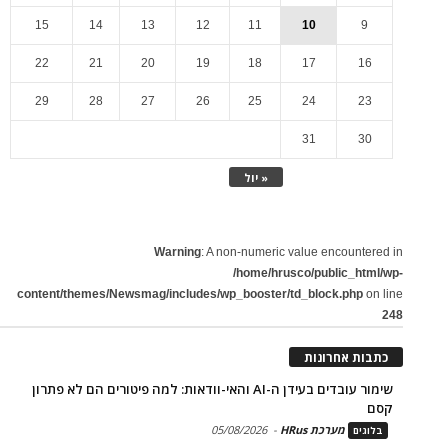
15
14
13
12
11
10
9
22
21
20
19
18
17
16
29
28
27
26
25
24
23
31
30
« יול
Warning
: A non-numeric value encountered in
/home/hrusco/public_html/wp-
content/themes/Newsmag/includes/wp_booster/td_block.php
on line
248
כתבות אחרונות
שימור עובדים בעידן ה-AI והאי-וודאות: למה פיטורים הם לא פתרון
קסם
מערכת HRus
-
05/08/2026
בלוגים