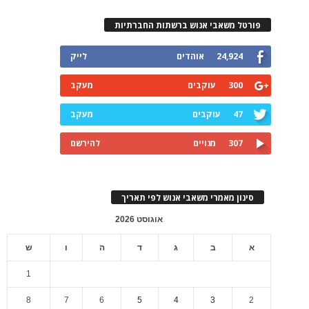
פורטל משאבי אנוש ברשתות החברתיות
24,924
אוהדים
לייק
300
עוקבים
מעקב
47
עוקבים
מעקב
307
מנויים
להירשם
סינון מאמרי משאבי אנוש לפי תאריך
אוגוסט 2026
א
ב
ג
ד
ה
ו
ש
1
8
7
6
5
4
3
2