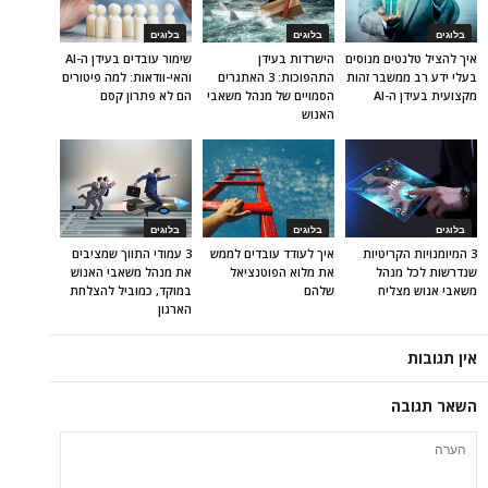
בלוגים
בלוגים
בלוגים
איך להציל טלנטים מנוסים
הישרדות בעידן
שימור עובדים בעידן ה-AI
בעלי ידע רב ממשבר זהות
התהפוכות: 3 האתגרים
והאי-וודאות: למה פיטורים
מקצועית בעידן ה-AI
הסמויים של מנהל משאבי
הם לא פתרון קסם
האנוש
בלוגים
בלוגים
בלוגים
3 המיומנויות הקריטיות
איך לעודד עובדים לממש
3 עמודי התווך שמציבים
שנדרשות לכל מנהל
את מלוא הפוטנציאל
את מנהל משאבי האנוש
משאבי אנוש מצליח
שלהם
במוקד, כמוביל להצלחת
הארגון
אין תגובות
השאר תגובה