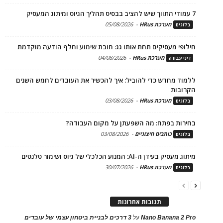
7 עמודי התווך שיש להציב בבסיס תהליך הגיוס ומיתוג המעסיק
מערכת HRus
-
05/08/2026
בלוגים
חילופי מעסיקים תחת אותו גג: חובת שימוע וחלף הודעה מוקדמת
מערכת HRus
-
04/08/2026
דיני עבודה
ללמוד מחדש כדי להוביל: איך להכשיר את העובדים לחמש השנים
הקרובות
מערכת HRus
-
03/08/2026
בלוגים
בחירות בפתח: מה השפעתן על מקום העבודה?
כותבים חיצוניים
-
03/08/2026
בלוגים
מיתוג מעסיק בעידן ה-AI: המנוע הכלכלי של גיוס ושימור טלנטים
מערכת HRus
-
30/07/2026
בלוגים
תגובות אחרונות
Nano Banana 2 Pro
על
3 דרכים לבניית ביטחון עצמי של עובדים