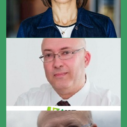
Chief People Officer at SimilarWeb
יורם שולטהייס
מנכ"ל משאבי אנוש זה אנחנו בע"מ