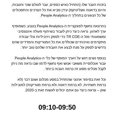
בזכות העבר שלו (התחיל כאיש כספים, עבר לעולם שכר והטבות,
והיום בדאטה ואנליטיקס) עידן מביא את כל הצרכים והתסכולים
של כל הנוגעים בתהליך ה-People Analytics.
בהרצאה נחשף לפונקציית ה-People Analytics בטבע, כשמוסיף
ערך לארגון. נראה כיצד ניתן לעבוד בשיתוף פעולה אינטנסיבי
ומשמעותי מול ה-TR COE כדי לספק ויזיביליות וכלי עבודה
מתקדמים ואיכותיים שכוללים את כל המטריקות והמדדים שהם
נדרשים לספק על מנת לבצע את העבודה שלהם טוב יותר.
בנוסף נשים דגש על הערך המוסף של כלי ה-People Analytics
עבור אוכלוסיית משאבי אנוש ואף נחשף לדמו שבו נראה מה ניתן
לקבל מכלים מסוג זה ברמה הגבוה ביותר.
וכל זאת בסיפור ארגוני שהתחיל במסע מכלום ושום דבר (לא
ברמת תשתיות, לא ברמת דאטה ולא ברמת מטריקות) למובילות
שוק – ונראה כיצד גם אתם יכולים לעשות זאת ב-2020.
09:10-09:50