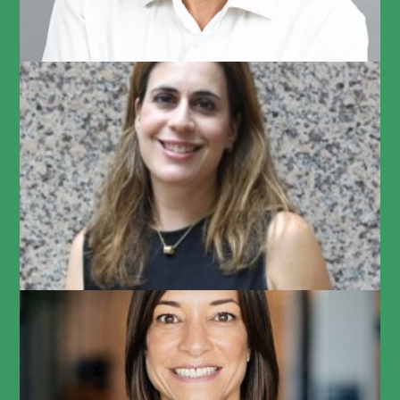
לילך סלע
Head of C&B and HR Operation at NICE
סיגל גיל-מור