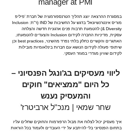
manager at PMI
במסגרת ההרצאה יוצג תהליך הטרנספורמציה של חברת 'פיליפ
מוריס אינטרנשיונאל' בדגש על החשיבות של IND (ר"ת: Inclusion
& Diversity) להטמעת תרבות פנים ארגונית חדשה והצלחה
עסקית, מדיניות החברה לקידום Inclusion והצעדים להטמעתו,
האתגרים והקשיים כחלק בלתי נפרד מהשינוי, best practices וכן
שיתופי פעולה לקידום הנושא עם חברות בינלאומיות מובילות
לקידום שוויון מגדרי במגזר העסקי.
ליווי מעסיקים בג'ונגל הפנסיוני –
כל היום "ממציאים" חוקים
והמעסיק נענש
שחר שמאי | מנכ"ל ארביטרז'
איך מעסיק יכול לצלוח את מבול הרפורמות והחוקים שחלים עליו
בתחום הפנסיוני בלי להיתבע על ידי העובדים ולעמוד בכל הוראות