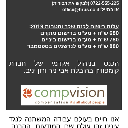
0722-555-225 (לבקש את דבורית)
או במייל:
office@hrus.co.il
עלות רישום לכנס שכר והטבות 2019
:
680 ש"ח + מע"מ ברישום מוקדם
780 ש"ח + מע"מ ברישום ביניים
880
ש"ח
+ מע"מ לנרשמים בספטמבר
הכנס בניהול אקדמי של חברת
קומפוויזן בהובלת אבי ניר ורון יניב.
אנו חיים בעולם עבודה המשתנה לנגד
עינינו זהו עולם שבו המודעות, ההבנה,