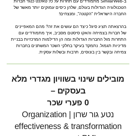
ב-SimilarWeb מתמודדים עם תחרות על כל טאלנט כנגד חברות
הטכנולוגיה הגדולות בעולם, שלהן כיסים עמוקים יותר מאשר של
החברה הישראלית "הקטנה", ומנצחים!
בהרצאתה תציג סיגל כיצד הם עושים את זה? מהם המאפיינים
של חברות בצמיחה והאקו סיסטם מסביב, איך מתמודדים עם
התחרות מול החברות הגדולות ומה הן הדילמות המרכזיות בבניית
מדיניות תגמול. נתמקד בעיקר בחלקי השכר המשתנים בחברות
צמיחה ובקשר בין בונוסים, תרבות ובשלות עסקית.
מובילים שינוי בשוויון מגדרי מלא
בעסקים –
0 פערי שכר
נטע גור שרון | Organization
effectiveness & transformation