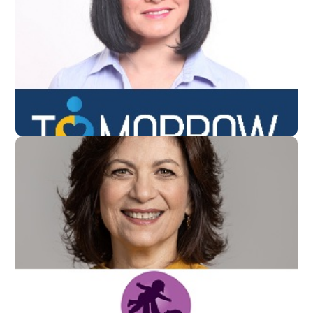
חני שפיס
מנכ"לית TOMORROW
ד"ר אנאבלה שקד
רגעי קסם