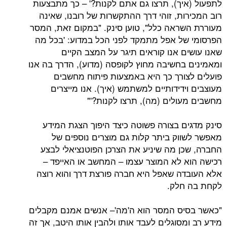
יך), תרצו גם אתם לקנות?' – כך מתבצעות
ות, זוהי דרך ההתקשרות של רובנו, שאינה
ראה כלל", טוען סינק. "במקום זאת, המסר
ל אפל מתמקד לפני הכל במדוע: 'בכל מה
ם אנו קוראים תיגר על המצב הקיים
בחשיבה מחוץ לקופסה (מדוע), הדרך בה אנו
ורך כך היא באמצעות פיתוח מחשבים
דידותיים למשתמש (איך). אנו מייצרים
ולים (מה), תרצו לקנות?'"
ם בצורה פשוטה כיצד היפוך הצגת המידע
וק ביתר קלות גם מוצרים נוספים של
ן מה שיניע את הצרכן הפוטנציאלי לבצע
 לא המוצר עצמו – המחשב או האייפד –
ה שאפל היא חברה פורצת דרך והוא רוצה
חלק.
ס המסר הוא ה'מה'– אנשים אמנם מקבלים
סוגלים לעבד אותו ולהבין אותו היטב, אך זה