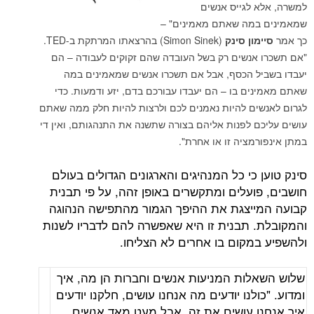
לגייס אנשים
מה שאתם מאמינים" –
ון סינק
(Simon Sinek) בהרצאתו המרתקת ב-TED.
אנשים רק בשל העובדה שהם זקוקים לעבודה – הם
ל הכסף, אבל אם תשכרו אנשים שמאמינים במה
ם בו – הם יעבדו עבורכם בדם, יזע ודמעות. כדי
ם להיות נאמנים לכם ולרצות להיות חלק ממה שאתם
 לפנות אליהם בצורה שתשנה את התנהגותם, ואין די
מציה זו או אחרת".
כי כל המנהיגים והארגונים הגדולים בעולם
ועלים ומתקשרים באופן זהה, על פי תבנית
יצגת את ההיפך הגמור מהתפישה הנהוגה
 תבנית זו היא שאפשרה להם לדבריו לשנות
מקום בו אחרים לא הצליחו.
ות המניעות אנשים וחברות הן מה, איך
לנו יודעים מה אנחנו עושים, חלקנו יודעים
 עושים את זה, אבל מעט מאד אנשים