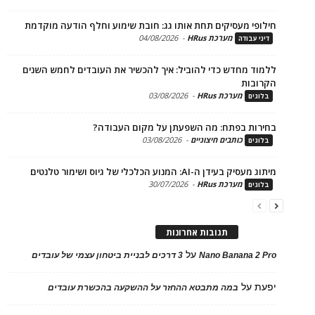
פי מעסיקים תחת אותו גג: חובת שימוע וחלף הודעה מוקדמת
מערכת HRus
-
04/08/2026
 עבודה
ד מחדש כדי להוביל: איך להכשיר את העובדים לחמש השנים
בות
מערכת HRus
-
03/08/2026
ים
ות בפתח: מה השפעתן על מקום העבודה?
כותבים חיצוניים
-
03/08/2026
ים
בעידן ה-AI: המנוע הכלכלי של גיוס ושימור טלנטים
מערכת HRus
-
30/07/2026
ים
תגובות אחרונות
על
Nano Banana 2
3 דרכים לבניית ביטחון עצמי של עובדים
על
במה מתבטא ההחזר על ההשקעה בהכשרת עובדים