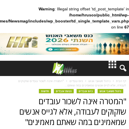
Warning
: Illegal string offset 'td_pos
/home/hrusco/publ
content/themes/Newsmag/includes/wp_booster/td_single_templa
חדשות
ל משאבי אנוש
גיוס עובדים
"המטרה אינה לשכור עובדים שזקוקים
יס אנשים שמאמינים במה שאתם...
דעות
אנוש
גיוס עובדים
הנעת עובדים
חדשות
 אינה לשכור עובדים
ברנז'ה
ם לעבודה, אלא לגייס אנשים
מאמרים
ים במה שאתם מאמינים"