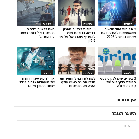
בלוגים
בלוגים
 חדשות
3 יסודות לבניית האמון
האם לגיטימי לדחות
אים את
בגישה הגורסת שיש
מועמד בגלל חוסר כימיה
להעדיף פוטנציאל על פני
עם המנהל
ניסיון
בלוגים
בלוגים
נקוט לפני
למה לא רצוי להחמיר את
איך למנוע סינון החוצה
ס של
הדרישות גם כשיש עודף
של מועמדים טובים בגלל
היצע של מועמדים
שיטת הסינון של AI
ה