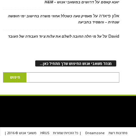
על
 קאסם
דרושים במשאבי אנוש – H&M
 פיאדה
על
מעסיק טעה כשכלל אחוזי משרה בחישוב ימי חופשה
ת – והפסיד בתביעה
D
על
על מי חלה החובה לשלם את עלות ציוד העבודה של העובד
נהל משאבי אנוש החיפוש שלך מתחיל כאן…
שת
Dreamzone
| כל הזכויות שמורות
HRUS
משאבי אנוש © 2016 |