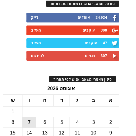
רטל משאבי אנוש ברשתות החברתיות
24,924
אוהדים
לייק
300
עוקבים
מעקב
47
עוקבים
מעקב
307
מנויים
להירשם
ינון מאמרי משאבי אנוש לפי תאריך
אוגוסט 2026
ב
ג
ד
ה
ו
ש
1
8
7
6
5
4
3
15
14
13
12
11
10