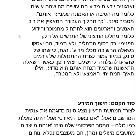
יודעים מדוע הם עושים מה שהם עושים,
 הסיבה או האמונה שמניעה אותם",
ק. "כך תהליך העבודה המאפיין את רוב
ארגונים הוא להתחיל מהמוּכּר והידוע –
קו החיצוני של התרשים אל חלקו
 בסוף התהליך, ולא תמיד, הם יעסקו
ובה מכל: מדוע". זאת, לגישתו של
גוד גמור לצורת ההתנהלות של גורמים
צלחה ולהישגים יוצאי דופן, כאשר השאלה
תמיד תנחה אותם היא מדוע, ואילו
 יהיו האמצעי ולא המטרה.
: היפוך המידע
שת הרעיון מציג סינק כדוגמה את ענקית
פל. "אם באופן תיאורטי אפל היתה פועלת
– המסר הפרסומי שלה היה: 'אנחנו מייצרים
ולים (מה), הם מעוצבים נפלא ונוחים