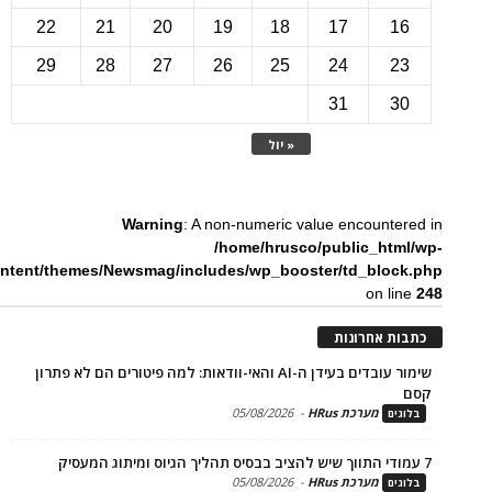
22
21
20
19
18
17
1
29
28
27
26
25
24
2
31
3
« יול
Warning
: A non-numeric value encounte
/home/hrusco/public_htm
content/themes/Newsmag/includes/wp_booster/td_bloc
on li
ת אחרונות
שימור עובדים בעידן ה-AI והאי-וודאות: למה פיטורים הם לא פתרון
מערכת HRus
-
05/08/2026
ים
מערכת HRus
-
05/08/2026
ים