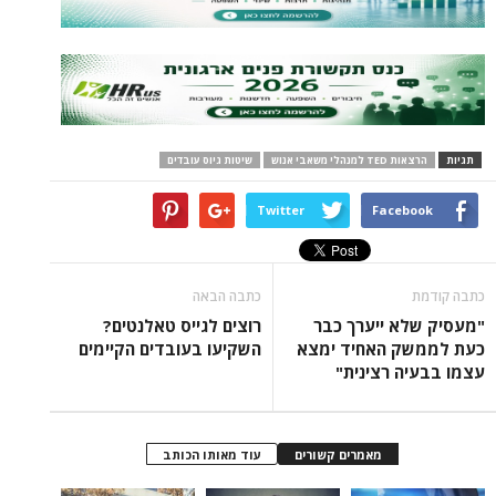
הלי משאבי אנוש
שיטות גיוס עובדים
Twitter
Face
כתבה הבאה
 ייערך כבר
רוצים לגייס טאלנטים?
 האחיד ימצא
השקיעו בעובדים הקיימים
 רצינית"
מאמרים קשורים
עוד מאותו הכותב