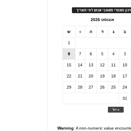
ינון מאמרי משאבי אנוש לפי תאריך
אוגוסט 2026
ב
ג
ד
ה
ו
ש
1
8
7
6
5
4
3
15
14
13
12
11
10
22
21
20
19
18
17
29
28
27
26
25
24
31
« יול
Warning
: A non-numeric value encount