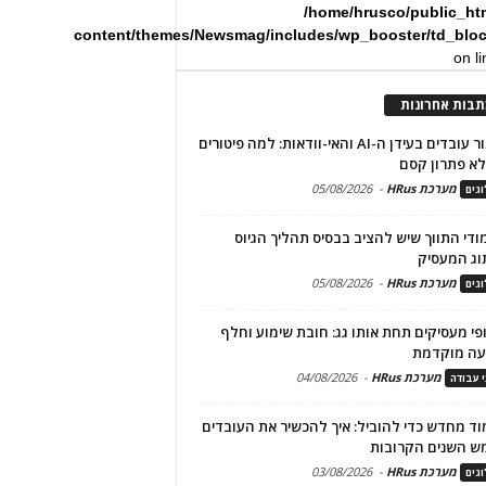
/home/hrusco/public_ht
content/themes/Newsmag/includes/wp_booster/td_blo
on l
תבות אחרונות
שימור עובדים בעידן ה-AI והאי-וודאות: למה פיטורים
א פתרון קסם
מערכת HRus
-
05/08/2026
גים
מודי התווך שיש להציב בבסיס תהליך הגיוס
וג המעסיק
מערכת HRus
-
05/08/2026
גים
פי מעסיקים תחת אותו גג: חובת שימוע וחלף
עה מוקדמת
מערכת HRus
-
04/08/2026
י עבודה
ד מחדש כדי להוביל: איך להכשיר את העובדים
ש השנים הקרובות
מערכת HRus
-
03/08/2026
גים