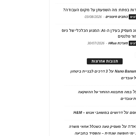
ות בפתח: מה השפעתן על מקום העבודה?
כותבים חיצוניים
-
03/08/2026
גים
מיתוג מעסיק בעידן ה-AI: המנוע הכלכלי של גיוס
ור טלנטים
מערכת HRus
-
30/07/2026
גים
תגובות אחרונות
על
Nano Banan
3 דרכים לבניית ביטחון
 עובדים
ל
במה מתבטא ההחזר על ההשקעה
 עובדים
על
אסם
דרושים במשאבי אנוש – H&M
אדה
על
מעסיק טעה כשכלל אחוזי משרה
ימי חופשה שנתית – והפסיד בתביעה