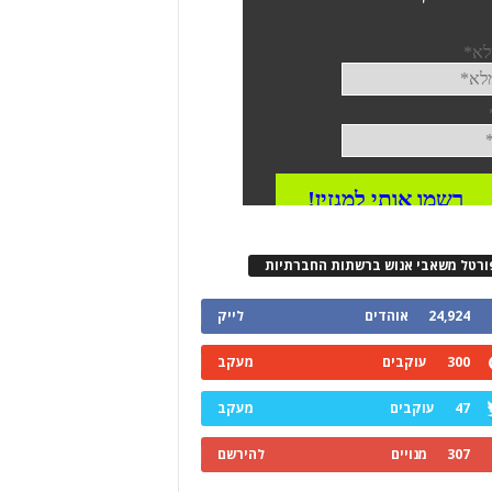
ורטל משאבי אנוש ברשתות החברתיות
24,924
אוהדים
לייק
300
עוקבים
מעקב
47
עוקבים
מעקב
307
מנויים
להירשם