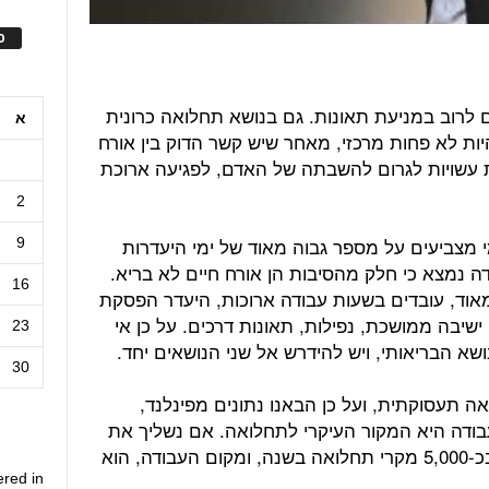
ס
רוב במניעת תאונות. גם בנושא תחלואה כרונית
א
יות לא פחות מרכזי, מאחר שיש קשר הדוק בין אורח
ת עשויות לגרום להשבתה של האדם, לפגיעה ארוכת
2
יטוח לאומי מצביעים על מספר גבוה מאוד של ימי היעדרות
9
דה נמצא כי חלק מהסיבות הן אורח חיים לא בריא.
16
אוד, עובדים בשעות עבודה ארוכות, היעדר הפסקת
ישיבה ממושכת, נפילות, תאונות דרכים. על כן אי
23
א הבריאותי, ויש להידרש אל שני הנושאים יחד.
30
ה תעסוקתית, ועל כן הבאנו נתונים מפינלנד,
בודה היא המקור העיקרי לתחלואה. אם נשליך את
הנתונים לסביבה הישראלית – מדובר בכ-5,000 מקרי תחלואה בשנה, ומקום העבודה, הוא
ered in