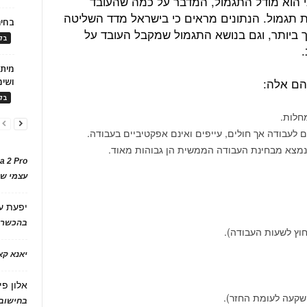
י הוא מודל התגמול, המדבר על כמה שהעובד
 תגמול. הנתונים מראים כי בישראל מדד השליטה
בחיר
ך ביותר, וגם בנושא התגמול שמקבל העובד על
בלו
.
הם אלה:
ושימ
בלו
 לעבודה אך חולים, עייפים ואינם אפקטיביים בעבודה.
 נמצא מבחינת העבודה הממשית הן גבוהות מאוד.
a 2 Pro
עצמי של
יפעת
ע
בהכשרת
חוץ לשעות העבודה).
יאנא ק
אלון פי
שקעה לעומת החזר).
בחישוב 