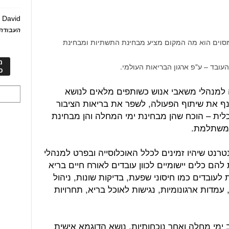
David
ע
העבודה 
מסוים הוא מה המקום מציע מבחינת התשתיות ומבחינת
מ
עובד – ע"פ ארגון הבריאות העולמי.
כ
 למנהלי משאבי אנוש כשותפים מלאים לנושא
נף את שיתוף הפעולה, לשפר את בריאות הציבור
כלית – הוכח שהן מבחינת ימי המחלה והן מבחינת
 משתלמת.
רנט שיהיו זמינים לכלל האוכלוסייה ובפרט למנהלי
להם כלים יישומיים לכוון עובדים לאורח חיים בריא
 לעובדים כמו חיסוני שפעת, בדיקות שונות, ניהול
מדות ארגונומיות, נגישות לאוכל בריא, תחרויות
 ימי מחלה ואחר נוכחותיות. נושא הדוגמא אישית