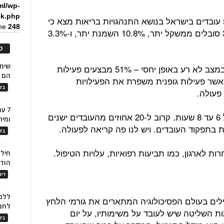
ml/wp-
ck.php
סקר שנערך על ידי הלמ"ס בקרב 5,000 עובדים בישראל בנושא התנהגויות בריאות מצא כי
ine
248
30.3 אחוז מהנשאלים מעשנים; 34.2% סובלים ממשקל יתר, 10.8% השמנת יתר, ו-3.3%
כ
מבחינת פעילות גופנית – אנו נמצאים במצב לא רע באופן יחסי – 51% מבצעים פעילות
הם ל
אשר פעילות גופנית משפרת את הפעילויות
בלו
פעולה.
7 ע
ההמלצה המדעית היא שינה בלילה של 6 עד 8 שעות. קרוב ל-20 אחוזים מהעובדים ישנים
ומית
בלו
ות לארגון, כמו תביעות רפואיות, עלויות הטיפול.
חילו
הוד
דינ
ללמו
ילים בעולם הפסיכולוגיה המתארים את גורמי הלחץ
לחמ
ת השליטה שיש לעובד על משימותיו, על יום
בלו