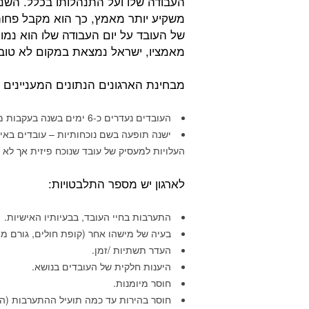
העבודה שלו ועל התנהלותו בכלל. השנ
משקיע יותר מאמץ, כך הוא מקבל פחות
של העובד על יום העבודה שלו הוא נמו
מאמציו, ישראל נמצאת במקום לא טוב
מבחינת הארגונים הנתונים המעניינים 
העובדים נעדרים כ-6 ימים בשנה בעקבות מחלות.
ישנה תופעה בשם נוכחותיות – עובדים באים
העלויות למעסיק של עובד שנוכח פיזית אך לא
לארגון יש מספר התלבטויות:
התערבות בחיי העובד, בבעיותיו האישיות.
בעיה של מישהו אחר (קופת חולים, גורם מ
העדר תשתיות /זמן.
היענות חלקית של העובדים בנושא.
חוסר מיומנות.
חוסר בהירות עד כמה תועיל ההתערבות (ה