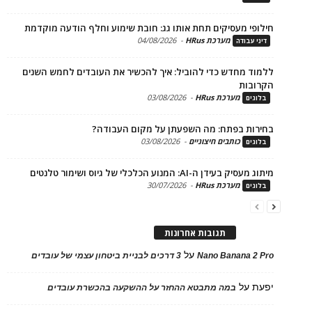
פי מעסיקים תחת אותו גג: חובת שימוע וחלף הודעה מוקדמת
מערכת HRus
-
04/08/2026
 עבודה
ד מחדש כדי להוביל: איך להכשיר את העובדים לחמש השנים
בות
מערכת HRus
-
03/08/2026
ים
ות בפתח: מה השפעתן על מקום העבודה?
כותבים חיצוניים
-
03/08/2026
ים
בעידן ה-AI: המנוע הכלכלי של גיוס ושימור טלנטים
מערכת HRus
-
30/07/2026
ים
תגובות אחרונות
על
Nano Banana 2
3 דרכים לבניית ביטחון עצמי של עובדים
על
במה מתבטא ההחזר על ההשקעה בהכשרת עובדים