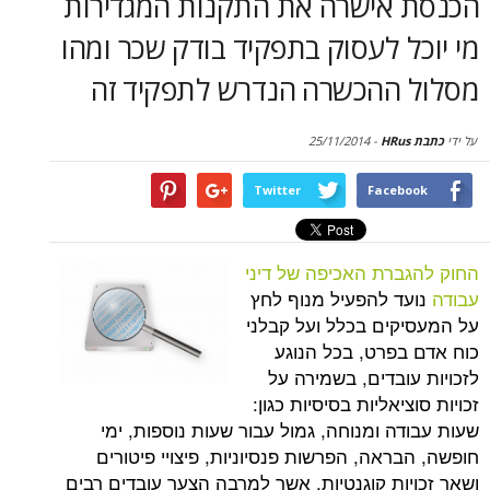
אישרה את התקנות המגדירות
סקירות
 לעסוק בתפקיד בודק שכר ומהו
דף הבית
ההכשרה הנדרש לתפקיד זה
25/11/2014
-
Twitter
Face
רת האכיפה של דיני
 להפעיל מנוף לחץ
ים בכלל ועל קבלני
פרט, בכל הנוגע
בדים, בשמירה על
אליות בסיסיות כגון:
 ומנוחה, גמול עבור שעות נוספות, ימי
אה, הפרשות פנסיוניות, פיצויי פיטורים
ות קוגנטיות, אשר למרבה הצער עובדים רבים