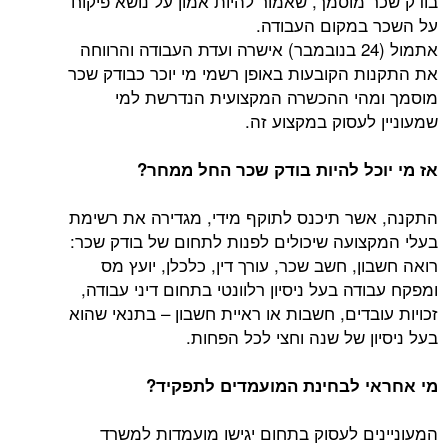
מוסמך, שאמור להיות אמון על נושא פיקוח
מקום העבודה.
אתמול (24 בנובמבר) אישרה ועדת העבודה והרווחה
 הקובעות באופן רשמי מי יוכר כבודק שכר
י ההכשרה המקצועית הנדרשת למי
עסוק במקצוע זה.
ל להיות בודק שכר החל ממחר?
ר תיכנס לתוקף מידי, מגדירה את רשימת
ועה שיכולים לפנות לתחום של בודק שכר:
, חשב שכר, עורך דין, כלכלן, יועץ מס
ה בעל ניסיון רלוונטי בתחום דיני עבודה,
דים, חשבות או ראיית חשבון – בתנאי שהוא
 של שנה וחצי לכל הפחות.
 לבחינת המועמדים לתפקיד?
ם לעסוק בתחום יגישו מועמדות למשרד