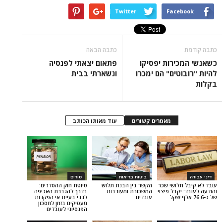
Twitter
Face
כתבה הבאה
ירות יפסיקו
פתאום יצאתי לפנסיה
טים" הם ימכרו
ונשארתי בבית
מאמרים קשורים
עוד מאותו הכותב
ביטוח בריאות
טורים
תלושי שכר
הקשר בין הבנת תלוש
טיוטת חוק ההסדרים:
יקבל פיצוי
המשכורת ומעורבות
בדרך להגברת האכיפה
עובדים
לגבי בעיית אי הפקדות
מעסיקים בזמן לחסכון
הפנסיוני לעובדים