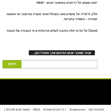
על
 קאסם
דרושים במשאבי אנוש – H&M
 פיאדה
על
מעסיק טעה כשכלל אחוזי משרה בחישוב ימי חופשה
ת – והפסיד בתביעה
D
על
על מי חלה החובה לשלם את עלות ציוד העבודה של העובד
נהל משאבי אנוש החיפוש שלך מתחיל כאן…
שת
Dreamzone
| כל הזכויות שמורות
HRUS
משאבי אנוש © 2016 |