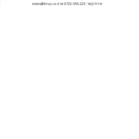
יצירת קשר: 0722-555-225 או news@hrus.co.il