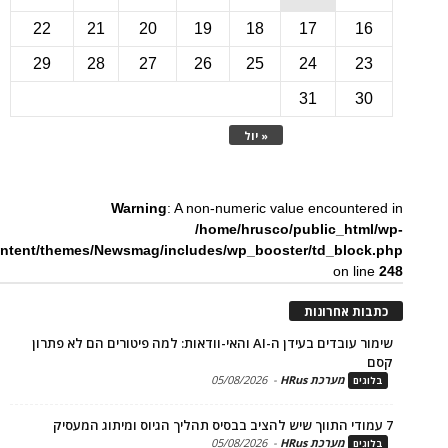
22
21
20
19
18
17
1
29
28
27
26
25
24
2
31
3
« יול
Warning
: A non-numeric value encounte
/home/hrusco/public_htm
content/themes/Newsmag/includes/wp_booster/td_bloc
on li
ת אחרונות
שימור עובדים בעידן ה-AI והאי-וודאות: למה פיטורים הם לא פתרון
מערכת HRus
-
05/08/2026
ים
מערכת HRus
-
05/08/2026
ים