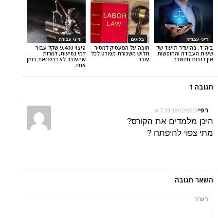
בלוגים
דיני עבודה
תיעוד של
חובה על המעסיק למסור
פיצוי 9,400 שקל עבור
החופשות
תלוש משכורת מפורט לכל
דמי נסיעות, למרות
כר
עובד
שהעובד לא דרש זאת בזמן
אמת
19/12
ים את הקורס?
להיפתח ?
ה