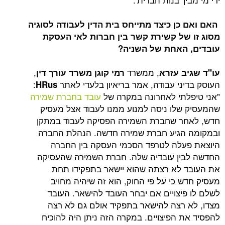
כן כיצד מתייחס בית הדין לעבודה לסוגיה
של קשירת קשר בין חברות לאי העסקת
האחת של השניה?
, ממשרד
,
 עזרא
רמי קוגן משרד עורך דין
ני עבודה, אמר בריאיון בלעדי לאתר
:
HRus
תי לאחרונה במקרה של
עובד בחברת שמירה
לו ניסה למנוע ממנו לעבוד אצל מעסיק
ר שחברת השמירה הפסיקה לעבוד במתקן
הגיע חברת שמירה חדשה. הנהלת החברה
לה לטרפד הסכמי העסקה בין החברה
ן עובדיה שלה. חברת השמירה שהעסיקה
לא רצתה שהוא יישאר בתפקידו תחת
 כי על פי החוק, הוא זה שיהיה מחויב
יצויים אם יבחר העובד להישאר. העובד
רצה להישאר בתפקיד אולם גם לא רצה
 הפיצויים. במקרה הזה ניתן היה להוכיח