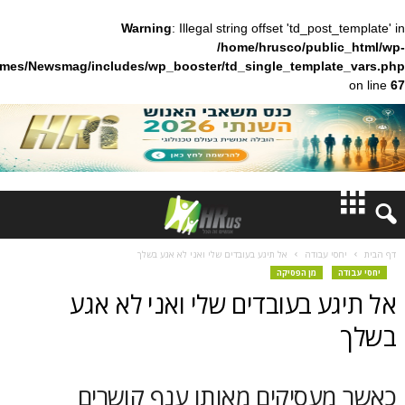
Warning
: Illegal string offset 'td_pos
/home/hrusco/publ
content/themes/Newsmag/includes/wp_booster/td_single_templa
חדשות
 עבודה
אל תיגע בעובדים שלי ואני לא אגע בשלך
מן הפסיקה
דעות
 בעובדים שלי ואני לא אגע
ברנז'ה
מאמרים
עסיקים מאותו ענף קושרים