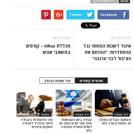
משפט פסיקות
Twitter
Face
כתבה הבאה
ת המסחר נגד
מכללת HRus – קורסים
 "הפכתם את
במשאבי אנוש
י ערובה"
מאמרים קשורים
עוד מאותו הכותב
דיני עבודה
בלוגים
 במהלך
עבודה ביום העצמאות:
מהי התעמרות בעבודה
 החג
איזה שכר מגיע וכמה יש
ולמה בתיה"ד לעבודה
לשלם תמורת העבודה
פוסקים פיצויים
בחג