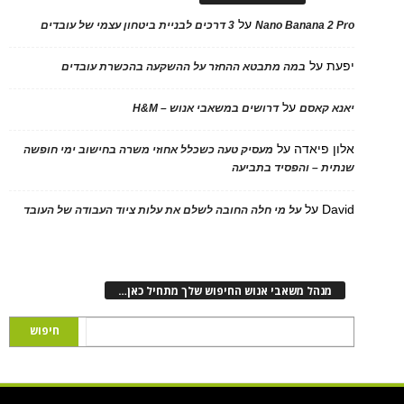
על
Nano Banana 2
3 דרכים לבניית ביטחון עצמי של עובדים
על
במה מתבטא ההחזר על ההשקעה בהכשרת עובדים
על
 קאסם
דרושים במשאבי אנוש – H&M
 פיאדה
על
מעסיק טעה כשכלל אחוזי משרה בחישוב ימי חופשה
ת – והפסיד בתביעה
D
על
על מי חלה החובה לשלם את עלות ציוד העבודה של העובד
נהל משאבי אנוש החיפוש שלך מתחיל כאן…