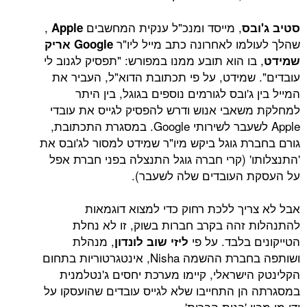
, מייסד ומנכ"ל ענקית המחשבים
,
ס
Apple
מו לאחרונה כתב מייל ליו"ר
Google
אריק
ו הוא תובע ממנו במפורש: "תפסיק לגנוב לי
שמידט, על פי תכתובת הדוא"ל, העביר את
ג'ובס לגורמים נוספים בגוגל, בין היתר
אבי אנוש ודרש להפסיק לגייס את עובדי
Apple לשעבר לשירותי Google. במסגרת התכתובת,
ת גוגל ביקש מיו"ר שמידט למסור לג'ובס את
' (קרי חברה גוגל התנצלה בפני חברת אפל
 העובדים שלה לשעבר).
יך ללכת רחוק כדי למצוא דוגמאות
זהה בקרב חברות בשוק, זו לא נחלת
בלבד. על פי
, מנהלת
ליזי שוב לונדון
ושותפה בחברת ההשמה Nisha, אינטגרטוריות בתחום
ישראלי, קיימו מערכת יחסים ג'נטלמנית
ן התחייבו שלא לגייס עובדים שהועסקו על
 'בנות הברית'.