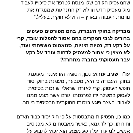
קודם שלו מנסה לטרפד את סיכוייו לעבוד
 חדש וזו לא רק התנהגות שמנוגדת את
בודה בארץ – היא לא חוקית בעליל."
חוקי העבודה, בהם מפורטים סעיפים
בי המקרים בהם אסור להפלות עובד, קרי
, נטיות מיניות, סטאטוס משפחתי ועוד,
כי אסור למעסיק לדחות עובד על רקע
קתי בחברה מתחרה?
נכון, הסוגיה הזו איננה מעוגנת
ב עזרא:
ודה כי היא, מטבעה, מעוגנת בחוק יסוד
וק. קרי לאזרח ישראלי יש זכות בסיסית
לח ידו לפרנסתו וגורם אשר מונע ממנו
צם פוגע בזכותו החוקתית הבסיסית ביותר.
פסיקות מתבססות על פי חוק יסוד כבוד האדם
כך לדוגמא, כאשר מאבטחים לא מכניסים
עדון על רקע מוצא, הוא זכאי לתבוע על