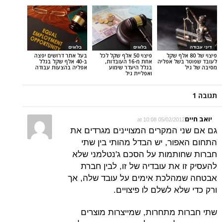
בלוגים
בלוגים
ל 80 אלף שקל
פיצוי 50 אלף שקל לכל
בעל אתר דרושים יפצה
של אפליה
אחת מ-16 העובדות,
ב-40 אלף שקל בגלל
בגלל היעדר שימוע
אפליה בהצעות עבודה
ואפליית גיל
05/02/2012 at 10:
 המקרים המצויינים מגרדים את
ור, יש הבדל מהותי בין שתי
תמות על הסכם ג'נטלמני שלא
את עובדיה של זו, לבין חברת
הלכת אימים על עובד שלה, אך
א לשלם לו פיצויים.
 מתחרות, שמייצרות מוצרים