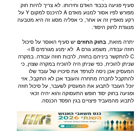
 בכבוד האדם וחירותו. לא צריך להיות חוק
מפורש לפיו אסור למנוע מאדם A להיכנס למקום Y על
ן זה או אחר, כי אפליה מסוג זה היא מטבעה
וק היסוד.
ת,
יש סעיף האוסר על סיכול
בחוק החוזים
חוזה עבודה, משמע גורם A לא ימנע מגורמים B ו-
 ביניהם בחוזה, לרבות חוזה עבודה. במקרה
יח, כפי שניתן היה להוכיח במקרה שצוין, כי
ן ניסה לטרפד את סיכוייו של עובד שלו
ברה מתחרה והעובד אכן לא התקבל, אזי
ד לתבוע את המעסיק לשעבר, על סיכול חוזה
ק יסוד חופש התעסוקה והוא יהיה זכאי
עביד פיצויים בגין הפסד הכנסה.