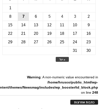
1
8
7
6
5
4
3
15
14
13
12
11
10
22
21
20
19
18
17
1
29
28
27
26
25
24
2
31
3
« יול
Warning
: A non-numeric value encounte
/home/hrusco/public_htm
content/themes/Newsmag/includes/wp_booster/td_bloc
on li
ת אחרונות