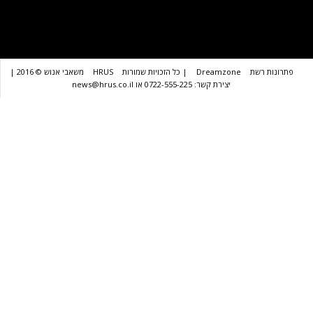
שת
Dreamzone
| כל הזכויות שמורות
HRUS
משאבי אנוש © 2016 |
יצירת קשר: 0722-555-225 או news@hrus.co.il