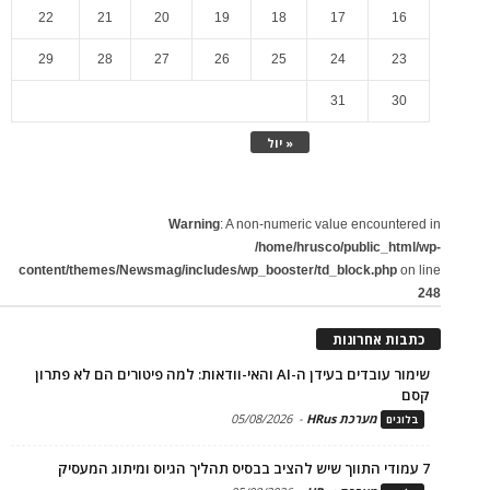
22
21
20
19
18
17
16
29
28
27
26
25
24
23
31
30
« יול
Warning
: A non-numeric value encountered in
/home/hrusco/public_html/wp-
content/themes/Newsmag/includes/wp_booster/td_block.php
on line
248
כתבות אחרונות
שימור עובדים בעידן ה-AI והאי-וודאות: למה פיטורים הם לא פתרון
קסם
מערכת HRus
-
05/08/2026
בלוגים
7 עמודי התווך שיש להציב בבסיס תהליך הגיוס ומיתוג המעסיק