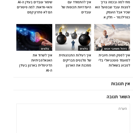
מתי למה ובכמה צריך
איך להתמודד עם
שימור עובדים בעידן ה-AI
לפצות עובד שבפועל הוא
היעדרויות תכופות של
והאי-וודאות: למה פיטורים
שכיר אבל הועסק
עובדים
הם לא פתרון קסם
כפרילנסר – חלק א
ניהול משאבי אנוש
בלוגים
בלוגים
איך לספק חוויה חיובית
איך רעילות התנהגותית
איך לשרוד את
למועמד פוטנציאלי בלי
של טלנטים מבריקים
האנאלפביתיוּת
לטבוע בשאלות
מסכנת את הארגון
הדיגיטלית בארגון בעידן
ה-AI
אין תגובות
השאר תגובה