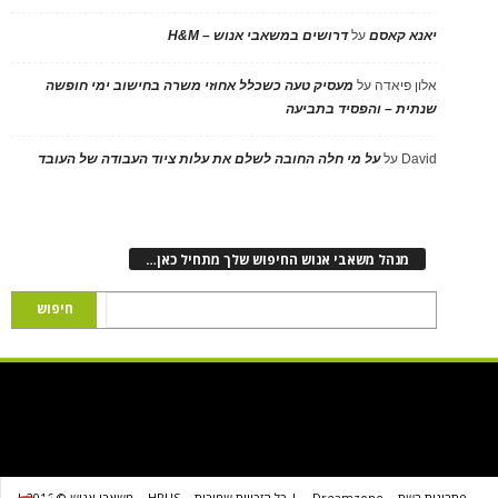
יאנא קאסם
על
דרושים במשאבי אנוש – H&M
אלון פיאדה
על
מעסיק טעה כשכלל אחוזי משרה בחישוב ימי חופשה
שנתית – והפסיד בתביעה
David
על
על מי חלה החובה לשלם את עלות ציוד העבודה של העובד
מנהל משאבי אנוש החיפוש שלך מתחיל כאן…
פתרונות רשת
Dreamzone
| כל הזכויות שמורות
HRUS
משאבי אנוש © 2016 |