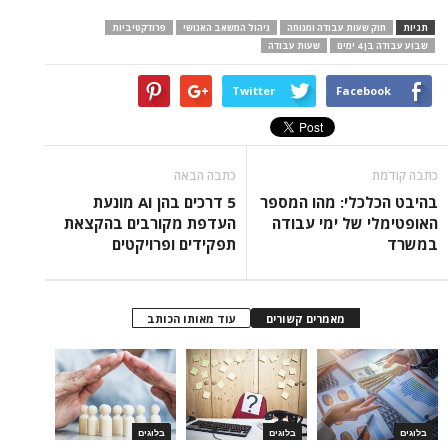
תגיות
חוק שעות עבודה ומנוחה
ניהול המשאב האנושי
פרודקטיביות
שבוע עבודה בן 4 ימים
שעות עבודה
Twitter
Facebook
כתבה קודמת
כתבה הבאה
בהיבט הכלכלי: מהו המספר
5 דרכים בהן AI מונעת
האופטימלי של ימי עבודה
העדפת מקורבים בהקצאת
במשרד
תפקידים ופרויקטים
מאמרים קשורים
עוד מאותו הכותב
בלוגים
בלוגים
בלוגים