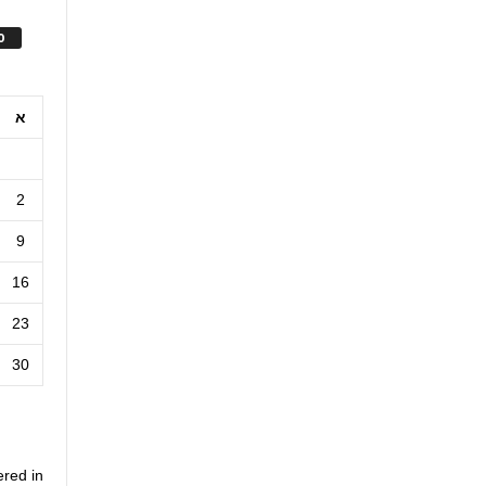
ס
א
2
9
16
23
30
ered in