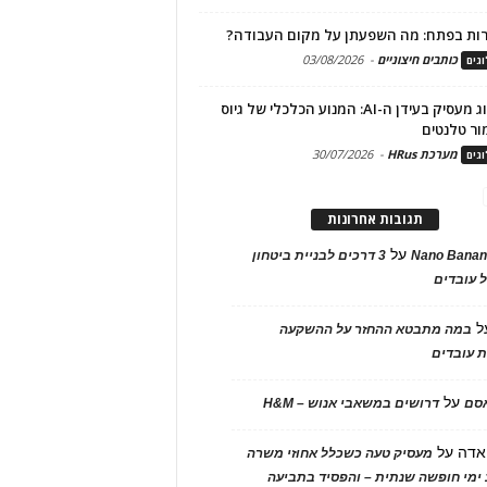
ות בפתח: מה השפעתן על מקום העבודה?
כותבים חיצוניים
-
03/08/2026
גים
מיתוג מעסיק בעידן ה-AI: המנוע הכלכלי של גיוס
ור טלנטים
מערכת HRus
-
30/07/2026
גים
תגובות אחרונות
על
Nano Banan
3 דרכים לבניית ביטחון
 עובדים
ל
במה מתבטא ההחזר על ההשקעה
 עובדים
על
אסם
דרושים במשאבי אנוש – H&M
אדה
על
מעסיק טעה כשכלל אחוזי משרה
ימי חופשה שנתית – והפסיד בתביעה