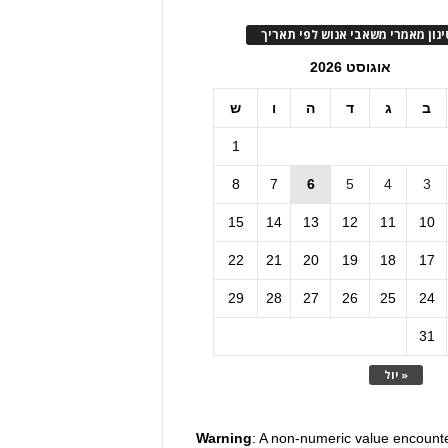
ינון מאמרי משאבי אנוש לפי תאריך
אוגוסט 2026
ב
ג
ד
ה
ו
ש
1
8
7
6
5
4
3
15
14
13
12
11
10
22
21
20
19
18
17
29
28
27
26
25
24
31
« יול
Warning
: A non-numeric value encount