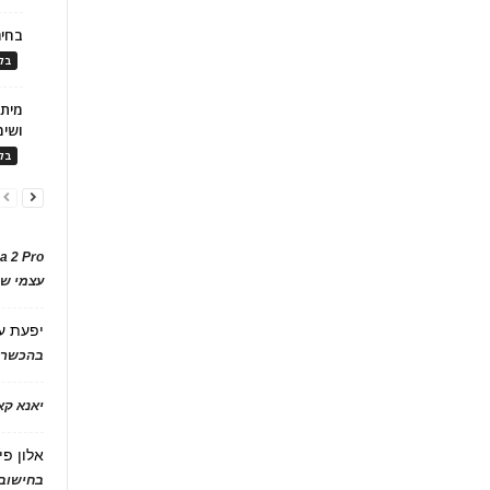
בחיר
בלו
ושימ
בלו
a 2 Pro
עצמי של
יפעת
ע
בהכשרת
יאנא ק
אלון פי
בחישוב 