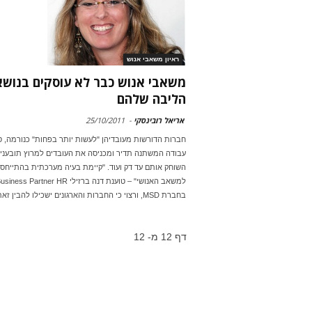
ראיון משאבי אנוש
משאבי אנוש כבר לא עוסקים בנושא
הליבה שלהם
אריאל רובינסקי
-
25/10/2011
חברות הדורשות מעובדיהן "לעשות יותר בפחות" כנורמה, 
עבודה המשתנה תדיר ומכניסה את העובדים למרוץ תובעני
השוחק אותם עד דק ועוד. "קיימת בעיה מערכתית בהתייחס
למשאב האנושי" – טוענת דנה ברזילי iness Partner HR
בחברת MSD, ורצוי כי החברות והארגונים ישכילו להבין זאת.
דף 12 מ- 12