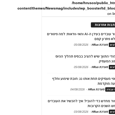
/home/hrusco/public_ht
content/themes/Newsmag/includes/wp_booster/td_blo
on l
תבות אחרונות
שימור עובדים בעידן ה-AI והאי-וודאות: למה פיטורים
א פתרון קסם
מערכת HRus
-
05/08/2026
גים
מודי התווך שיש להציב בבסיס תהליך הגיוס
וג המעסיק
מערכת HRus
-
05/08/2026
גים
פי מעסיקים תחת אותו גג: חובת שימוע וחלף
עה מוקדמת
מערכת HRus
-
04/08/2026
י עבודה
ד מחדש כדי להוביל: איך להכשיר את העובדים
ש השנים הקרובות
מערכת HRus
-
03/08/2026
גים