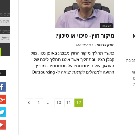
הטמעה
מיקור חוץ- סיכוי או סיכון?
שרון צרפתי
-
06/10/2011
כאשר תהליך מיקור החוץ מבוצע באופן נכון, מול
קבלן רציני ובתהליך אשר איננו תהליך ליבה של
סביבת
הארגון, עולים יתרונותיו על חסרונותיו - מדריך
הרגעה למנהלים לקראת יציאה ל- Outsourcing
פ
ות
Bus
...
1
10
11
12