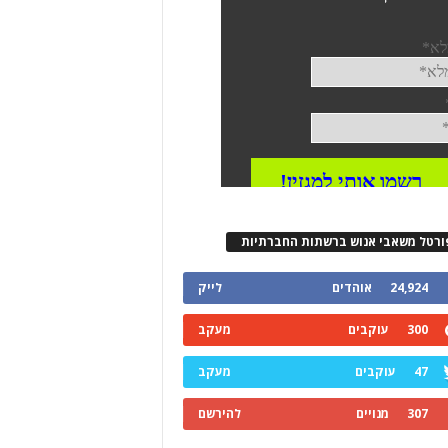
ורטל משאבי אנוש ברשתות החברתיות
24,924
אוהדים
לייק
300
עוקבים
מעקב
47
עוקבים
מעקב
307
מנויים
להירשם