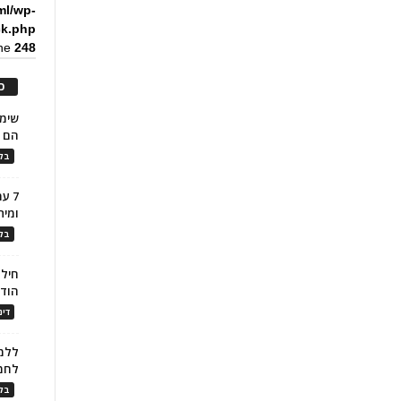
ml/wp-
ck.php
ine
248
כ
הם ל
בלו
7 ע
ומית
בלו
חילו
הוד
דינ
ללמו
לחמ
בלו