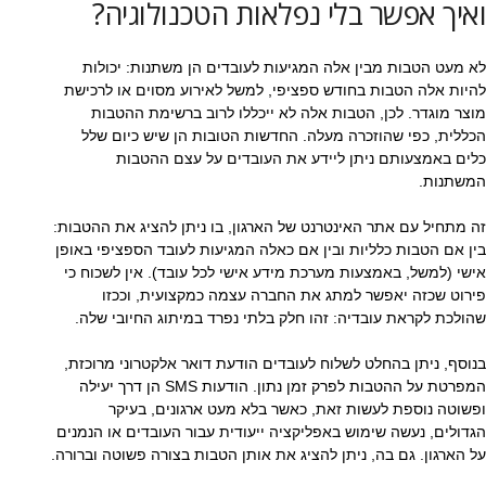
ואיך אפשר בלי נפלאות הטכנולוגיה?
לא מעט הטבות מבין אלה המגיעות לעובדים הן משתנות: יכולות
להיות אלה הטבות בחודש ספציפי, למשל לאירוע מסוים או לרכישת
מוצר מוגדר. לכן, הטבות אלה לא ייכללו לרוב ברשימת ההטבות
הכללית, כפי שהוזכרה מעלה. החדשות הטובות הן שיש כיום שלל
כלים באמצעותם ניתן ליידע את העובדים על עצם ההטבות
המשתנות.
זה מתחיל עם אתר האינטרנט של הארגון, בו ניתן להציג את ההטבות:
בין אם הטבות כלליות ובין אם כאלה המגיעות לעובד הספציפי באופן
אישי (למשל, באמצעות מערכת מידע אישי לכל עובד). אין לשכוח כי
פירוט שכזה יאפשר למתג את החברה עצמה כמקצועית, וככזו
שהולכת לקראת עובדיה: זהו חלק בלתי נפרד במיתוג החיובי שלה.
בנוסף, ניתן בהחלט לשלוח לעובדים הודעת דואר אלקטרוני מרוכזת,
המפרטת על ההטבות לפרק זמן נתון. הודעות SMS הן דרך יעילה
ופשוטה נוספת לעשות זאת, כאשר בלא מעט ארגונים, בעיקר
הגדולים, נעשה שימוש באפליקציה ייעודית עבור העובדים או הנמנים
על הארגון. גם בה, ניתן להציג את אותן הטבות בצורה פשוטה וברורה.