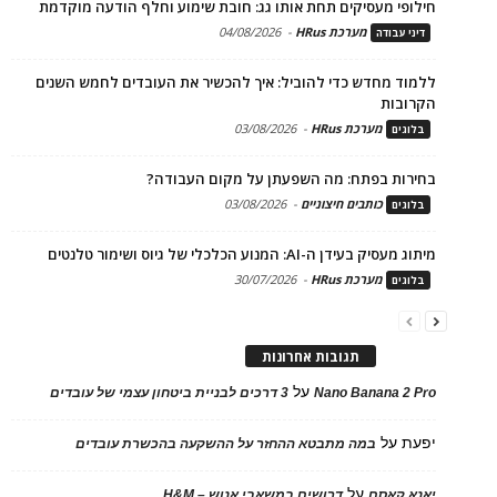
חילופי מעסיקים תחת אותו גג: חובת שימוע וחלף הודעה מוקדמת
מערכת HRus
-
04/08/2026
דיני עבודה
ללמוד מחדש כדי להוביל: איך להכשיר את העובדים לחמש השנים
הקרובות
מערכת HRus
-
03/08/2026
בלוגים
בחירות בפתח: מה השפעתן על מקום העבודה?
כותבים חיצוניים
-
03/08/2026
בלוגים
מיתוג מעסיק בעידן ה-AI: המנוע הכלכלי של גיוס ושימור טלנטים
מערכת HRus
-
30/07/2026
בלוגים
תגובות אחרונות
על
Nano Banana 2 Pro
3 דרכים לבניית ביטחון עצמי של עובדים
יפעת
על
במה מתבטא ההחזר על ההשקעה בהכשרת עובדים
על
יאנא קאסם
דרושים במשאבי אנוש – H&M