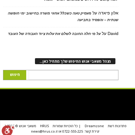
אלון פיאדה
על
מעסיק טעה כשכלל אחוזי משרה בחישוב ימי חופשה
שנתית – והפסיד בתביעה
David
על
על מי חלה החובה לשלם את עלות ציוד העבודה של העובד
מנהל משאבי אנוש החיפוש שלך מתחיל כאן…
פתרונות רשת
Dreamzone
| כל הזכויות שמורות
HRUS
משאבי אנוש © 2016 |
יצירת קשר: 0722-555-225 או news@hrus.co.il