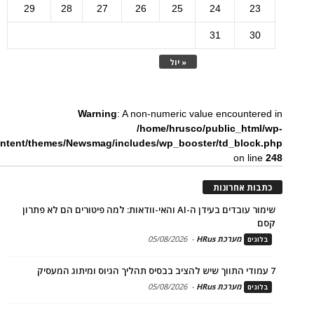
29
28
27
26
25
24
23
31
30
« יול
Warning
: A non-numeric value encountered in
/home/hrusco/public_html/wp-
ntent/themes/Newsmag/includes/wp_booster/td_block.php
on line
248
כתבות אחרונות
שימור עובדים בעידן ה-AI והאי-וודאות: למה פיטורים הם לא פתרון
קסם
מערכת HRus
-
05/08/2026
בלוגים
7 עמודי התווך שיש להציב בבסיס תהליך הגיוס ומיתוג המעסיק
מערכת HRus
-
05/08/2026
בלוגים