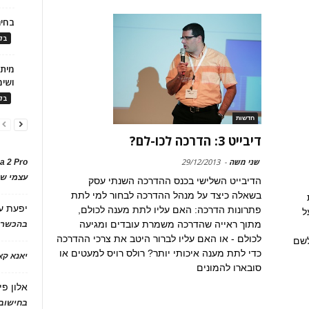
בחיר
בלו
ושימ
בלו
חדשות
דיבייט 3: הדרכה לכו-לם?
שני משה
-
29/12/2013
a 2 Pro
עצמי של
הדיבייט השלישי בכנס ההדרכה השנתי עסק
בשאלה כיצד על מנהל ההדרכה לבחור למי לתת
יפעת
ע
פתרונות הדרכה: האם עליו לתת מענה לכולם,
ל
מתוך ראייה שהדרכה משמרת עובדים ומגיעה
בהכשרת
לכולם - או האם עליו לברור היטב את צרכי ההדרכה
לשם
כדי לתת מענה איכותי יותר? רולס רויס למעטים או
יאנא ק
סובארו להמונים
אלון פי
בחישוב 