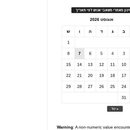
ינון מאמרי משאבי אנוש לפי תאריך
אוגוסט 2026
ב
ג
ד
ה
ו
ש
1
8
7
6
5
4
3
15
14
13
12
11
10
22
21
20
19
18
17
29
28
27
26
25
24
31
« יול
Warning
: A non-numeric value encount