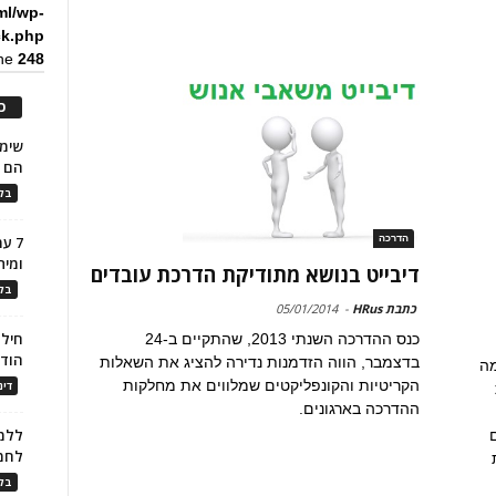
ml/wp-
ck.php
ine
248
כ
הם ל
בלו
הדרכה
7 ע
ומית
דיבייט בנושא מתודיקת הדרכת עובדים
בלו
כתבת HRus
-
05/01/2014
חילו
כנס ההדרכה השנתי 2013, שהתקיים ב-24
הוד
בדצמבר, הווה הזדמנות נדירה להציג את השאלות
מה
הקריטיות והקונפליקטים שמלווים את מחלקות
דינ
ההדרכה בארגונים.
ללמו
לחמ
בלו