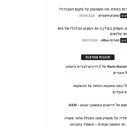
ות בפתח: מה השפעתן על מקום העבודה?
כותבים חיצוניים
-
03/08/2026
גים
מיתוג מעסיק בעידן ה-AI: המנוע הכלכלי של גיוס
ור טלנטים
מערכת HRus
-
30/07/2026
גים
תגובות אחרונות
על
Nano Banan
3 דרכים לבניית ביטחון
 עובדים
ל
במה מתבטא ההחזר על ההשקעה
 עובדים
על
אסם
דרושים במשאבי אנוש – H&M
אדה
על
מעסיק טעה כשכלל אחוזי משרה
ימי חופשה שנתית – והפסיד בתביעה