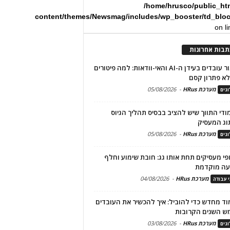
/home/hrusco/public_ht
content/themes/Newsmag/includes/wp_booster/td_blo
on l
תבות אחרונות
שימור עובדים בעידן ה-AI והאי-וודאות: למה פיטורים
א פתרון קסם
מערכת HRus
-
05/08/2026
גים
מודי התווך שיש להציב בבסיס תהליך הגיוס
וג המעסיק
מערכת HRus
-
05/08/2026
גים
פי מעסיקים תחת אותו גג: חובת שימוע וחלף
עה מוקדמת
מערכת HRus
-
04/08/2026
י עבודה
ד מחדש כדי להוביל: איך להכשיר את העובדים
ש השנים הקרובות
מערכת HRus
-
03/08/2026
גים