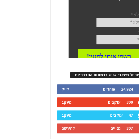
ורטל משאבי אנוש ברשתות החברתיות
24,924
אוהדים
לייק
300
עוקבים
מעקב
47
עוקבים
מעקב
307
מנויים
להירשם