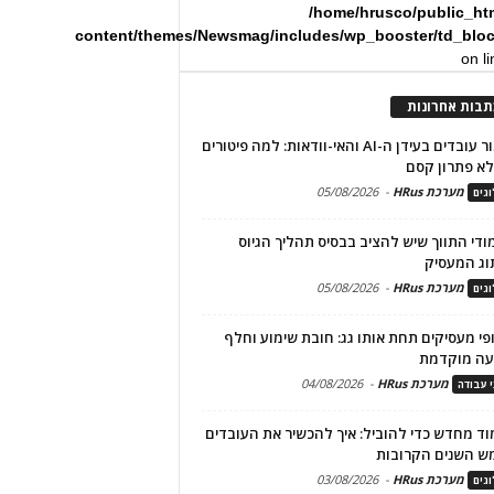
/home/hrusco/public_ht
content/themes/Newsmag/includes/wp_booster/td_blo
on l
תבות אחרונות
שימור עובדים בעידן ה-AI והאי-וודאות: למה פיטורים
א פתרון קסם
מערכת HRus
-
05/08/2026
גים
מודי התווך שיש להציב בבסיס תהליך הגיוס
וג המעסיק
מערכת HRus
-
05/08/2026
גים
פי מעסיקים תחת אותו גג: חובת שימוע וחלף
עה מוקדמת
מערכת HRus
-
04/08/2026
י עבודה
ד מחדש כדי להוביל: איך להכשיר את העובדים
ש השנים הקרובות
מערכת HRus
-
03/08/2026
גים