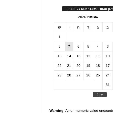
ינון מאמרי משאבי אנוש לפי תאריך
אוגוסט 2026
ב
ג
ד
ה
ו
ש
1
8
7
6
5
4
3
15
14
13
12
11
10
22
21
20
19
18
17
29
28
27
26
25
24
31
« יול
Warning
: A non-numeric value encount