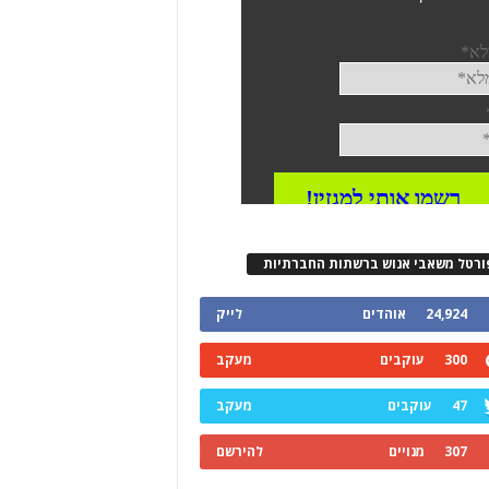
ורטל משאבי אנוש ברשתות החברתיות
24,924
אוהדים
לייק
300
עוקבים
מעקב
47
עוקבים
מעקב
307
מנויים
להירשם