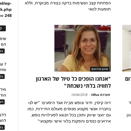
הפחתת קצב הנשימות בדקה בצורה מבוקרת, וללא
ml/wp-
תופעות לוואי
ck.php
ine
248
כ
הם ל
בלו
7 ע
ומית
ארגון אירועים
בלו
ום
"אנחנו הופכים כל טיול של הארגון
לחוויה בלתי נשכחת"
חילו
מערכת HRus
-
10/06/2018
הוד
דינ
ד
זיוה קיסין, תיור ונופש מבית אגד היסעים: "יש לנו
בחברה אנשי מקצוע מנוסים מעולם התיירות, כמו
ללמו
ון
גם יועצי שיווק ותוכן בכל הנוגע לפעילויות נופש,
לחמ
אירועים כנסים והפקות בלווי אישי ומקצועי"
בלו