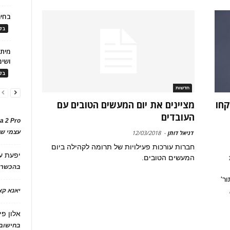
בחיר
בלו
ושימ
בלו
חדשות
קחו
מציינים את יום המעשים הטובים עם
העובדים
a 2 Pro
עצמי של
דניאל דותן
-
12/03/2018
חברות עורכות פעילויות של תרומה לקהילה ביום
יפעת
ע
המעשים הטובים.
בהכשרת
ר'
יאנא ק
אלון פי
בחישוב 