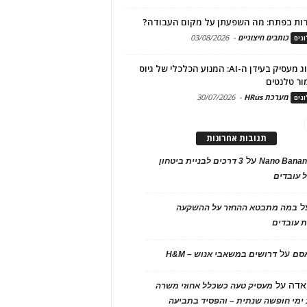
ות בפתח: מה השפעתן על מקום העבודה?
כותבים חיצוניים
-
03/08/2026
גים
מיתוג מעסיק בעידן ה-AI: המנוע הכלכלי של גיוס
ור טלנטים
מערכת HRus
-
30/07/2026
גים
תגובות אחרונות
על
Nano Banan
3 דרכים לבניית ביטחון
 עובדים
ל
במה מתבטא ההחזר על ההשקעה
 עובדים
על
אסם
דרושים במשאבי אנוש – H&M
אדה
על
מעסיק טעה כשכלל אחוזי משרה
ימי חופשה שנתית – והפסיד בתביעה