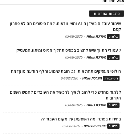
on line
248
כתבות אחרונות
שימור עובדים בעידן ה-AI והאי-וודאות: למה פיטורים הם לא פתרון
קסם
מערכת HRus
-
05/08/2026
בלוגים
7 עמודי התווך שיש להציב בבסיס תהליך הגיוס ומיתוג המעסיק
מערכת HRus
-
05/08/2026
בלוגים
חילופי מעסיקים תחת אותו גג: חובת שימוע וחלף הודעה מוקדמת
מערכת HRus
-
04/08/2026
דיני עבודה
ללמוד מחדש כדי להוביל: איך להכשיר את העובדים לחמש השנים
הקרובות
מערכת HRus
-
03/08/2026
בלוגים
בחירות בפתח: מה השפעתן על מקום העבודה?
כותבים חיצוניים
-
03/08/2026
בלוגים