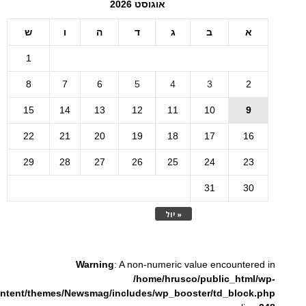
אוגוסט 2026
א
ב
ג
ד
ה
ו
ש
1
8
7
6
5
4
3
2
15
14
13
12
11
10
9
22
21
20
19
18
17
16
29
28
27
26
25
24
23
31
30
« יול
Warning
: A non-numeric value encountered in
/home/hrusco/public_html/wp-
ntent/themes/Newsmag/includes/wp_booster/td_block.php