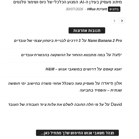
מיתוג מעסיק בעידן ה-AI: המנוע הכלכלי של גיוס ושימור טלנטים
מערכת HRus
-
30/07/2026
בלוגים
תגובות אחרונות
על
Nano Banana 2 Pro
3 דרכים לבניית ביטחון עצמי של עובדים
יפעת
על
במה מתבטא ההחזר על ההשקעה בהכשרת עובדים
על
יאנא קאסם
דרושים במשאבי אנוש – H&M
אלון פיאדה
על
מעסיק טעה כשכלל אחוזי משרה בחישוב ימי חופשה
שנתית – והפסיד בתביעה
David
על
על מי חלה החובה לשלם את עלות ציוד העבודה של העובד
מנהל משאבי אנוש החיפוש שלך מתחיל כאן…