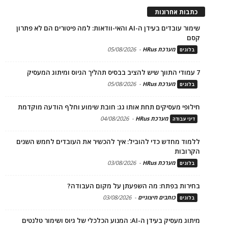
כתבות אחרונות
שימור עובדים בעידן ה-AI והאי-וודאות: למה פיטורים הם לא פתרון
קסם
מערכת HRus
-
05/08/2026
בלוגים
7 עמודי התווך שיש להציב בבסיס תהליך הגיוס ומיתוג המעסיק
מערכת HRus
-
05/08/2026
בלוגים
חילופי מעסיקים תחת אותו גג: חובת שימוע וחלף הודעה מוקדמת
מערכת HRus
-
04/08/2026
דיני עבודה
ללמוד מחדש כדי להוביל: איך להכשיר את העובדים לחמש השנים
הקרובות
מערכת HRus
-
03/08/2026
בלוגים
בחירות בפתח: מה השפעתן על מקום העבודה?
כותבים חיצוניים
-
03/08/2026
בלוגים
מיתוג מעסיק בעידן ה-AI: המנוע הכלכלי של גיוס ושימור טלנטים