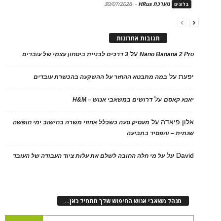
מערכת HRus
-
30/07/2026
בלוגים
תגובות אחרונות
על
Nano Banana 2 Pro
3 דרכים לבניית ביטחון עצמי של עובדים
יפעת
על
במה מתבטא ההחזר על ההשקעה בהכשרת עובדים
על
יאנא קאסם
דרושים במשאבי אנוש – H&M
אלון פיאדה
על
מעסיק טעה כשכלל אחוזי משרה בחישוב ימי חופשה
שנתית – והפסיד בתביעה
David
על
על מי חלה החובה לשלם את עלות ציוד העבודה של העובד
מנהל משאבי אנוש החיפוש שלך מתחיל כאן…