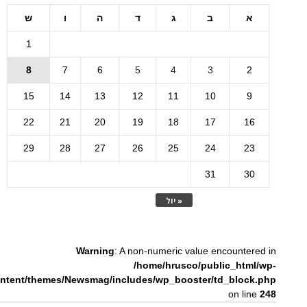
א
ב
ג
ד
ה
ו
ש
1
8
7
6
5
4
3
2
15
14
13
12
11
10
9
22
21
20
19
18
17
16
29
28
27
26
25
24
23
31
30
« יול
Warning
: A non-numeric value encountered in
/home/hrusco/public_html/wp-
ntent/themes/Newsmag/includes/wp_booster/td_block.php
on line
248