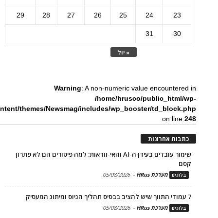
29
28
27
26
25
24
23
31
30
« יול
Warning
: A non-numeric value encountered in
/home/hrusco/public_html/wp-
ntent/themes/Newsmag/includes/wp_booster/td_block.php
on line
248
כתבות אחרונות
שימור עובדים בעידן ה-AI והאי-וודאות: למה פיטורים הם לא פתרון
קסם
מערכת HRus
-
05/08/2026
בלוגים
7 עמודי התווך שיש להציב בבסיס תהליך הגיוס ומיתוג המעסיק
מערכת HRus
-
05/08/2026
בלוגים