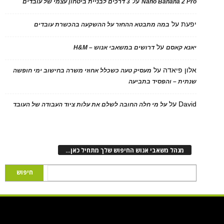
על
Nano Banana 2 Pro
3 דרכים לבניית ביטחון עצמי של עובדים
יפעת
על
במה מתבטא ההחזר על ההשקעה בהכשרת עובדים
על
יאנא קאסם
דרושים במשאבי אנוש – H&M
אלון פיאדה
על
מעסיק טעה כשכלל אחוזי משרה בחישוב ימי חופשה
שנתית – והפסיד בתביעה
David
על
על מי חלה החובה לשלם את עלות ציוד העבודה של העובד
מנהל משאבי אנוש החיפוש שלך מתחיל כאן…