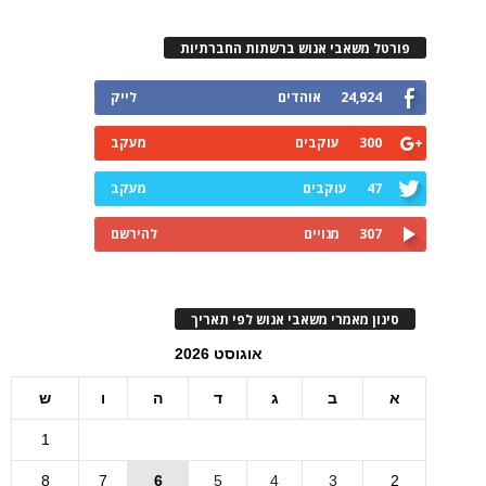
פורטל משאבי אנוש ברשתות החברתיות
24,924
אוהדים
לייק
300
עוקבים
מעקב
47
עוקבים
מעקב
307
מנויים
להירשם
סינון מאמרי משאבי אנוש לפי תאריך
אוגוסט 2026
א
ב
ג
ד
ה
ו
ש
1
8
7
6
5
4
3
2