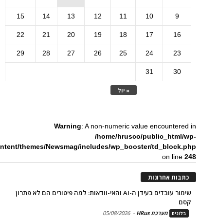
15
14
13
12
11
10
9
22
21
20
19
18
17
16
29
28
27
26
25
24
23
31
30
« יול
Warning
: A non-numeric value encountered in
/home/hrusco/public_html/wp-
ntent/themes/Newsmag/includes/wp_booster/td_block.php
on line
248
כתבות אחרונות
שימור עובדים בעידן ה-AI והאי-וודאות: למה פיטורים הם לא פתרון
קסם
מערכת HRus
-
05/08/2026
בלוגים