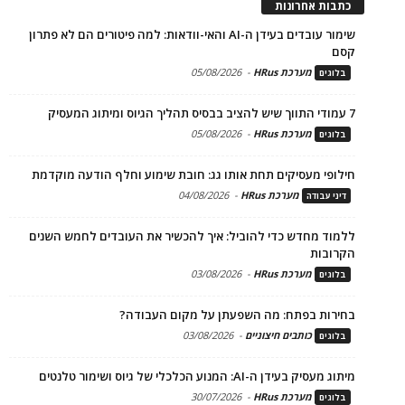
כתבות אחרונות
שימור עובדים בעידן ה-AI והאי-וודאות: למה פיטורים הם לא פתרון
קסם
מערכת HRus
-
05/08/2026
בלוגים
7 עמודי התווך שיש להציב בבסיס תהליך הגיוס ומיתוג המעסיק
מערכת HRus
-
05/08/2026
בלוגים
חילופי מעסיקים תחת אותו גג: חובת שימוע וחלף הודעה מוקדמת
מערכת HRus
-
04/08/2026
דיני עבודה
ללמוד מחדש כדי להוביל: איך להכשיר את העובדים לחמש השנים
הקרובות
מערכת HRus
-
03/08/2026
בלוגים
בחירות בפתח: מה השפעתן על מקום העבודה?
כותבים חיצוניים
-
03/08/2026
בלוגים
מיתוג מעסיק בעידן ה-AI: המנוע הכלכלי של גיוס ושימור טלנטים
מערכת HRus
-
30/07/2026
בלוגים