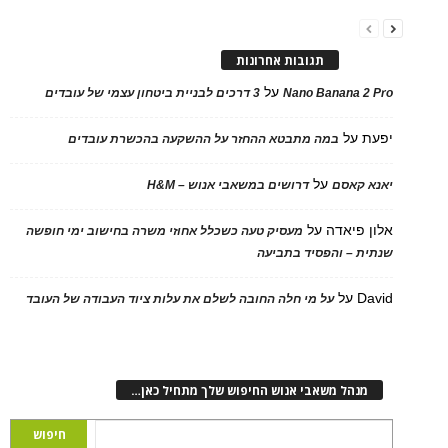
תגובות אחרונות
על
Nano Banana 2 Pro
3 דרכים לבניית ביטחון עצמי של עובדים
יפעת
על
במה מתבטא ההחזר על ההשקעה בהכשרת עובדים
על
יאנא קאסם
דרושים במשאבי אנוש – H&M
אלון פיאדה
על
מעסיק טעה כשכלל אחוזי משרה בחישוב ימי חופשה
שנתית – והפסיד בתביעה
David
על
על מי חלה החובה לשלם את עלות ציוד העבודה של העובד
מנהל משאבי אנוש החיפוש שלך מתחיל כאן…