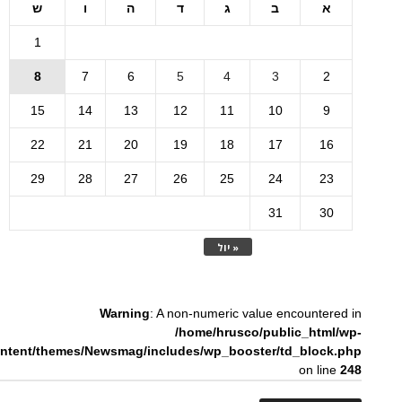
א
ב
ג
ד
ה
ו
ש
1
8
7
6
5
4
3
2
15
14
13
12
11
10
9
22
21
20
19
18
17
16
29
28
27
26
25
24
23
31
30
« יול
Warning
: A non-numeric value encountered in
/home/hrusco/public_html/wp-
ntent/themes/Newsmag/includes/wp_booster/td_block.php
on line
248