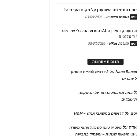
ות בפתח: מה השפעתן על מקום העבודה?
כותבים חיצוניים
-
03/08/2026
גים
מיתוג מעסיק בעידן ה-AI: המנוע הכלכלי של גיוס
ור טלנטים
מערכת HRus
-
30/07/2026
גים
תגובות אחרונות
על
Nano Banan
3 דרכים לבניית ביטחון
 עובדים
ל
במה מתבטא ההחזר על ההשקעה
 עובדים
על
אסם
דרושים במשאבי אנוש – H&M
אדה
על
מעסיק טעה כשכלל אחוזי משרה
ימי חופשה שנתית – והפסיד בתביעה