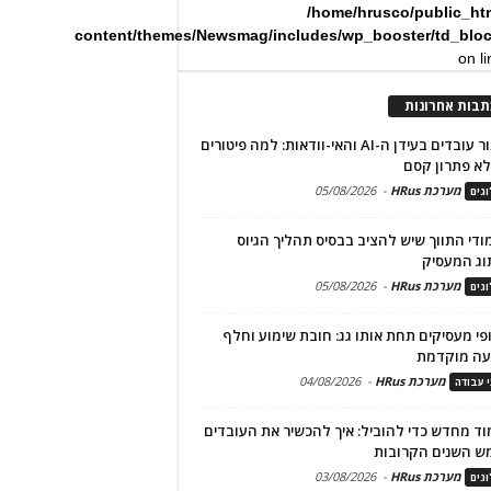
/home/hrusco/public_ht
content/themes/Newsmag/includes/wp_booster/td_blo
on l
תבות אחרונות
שימור עובדים בעידן ה-AI והאי-וודאות: למה פיטורים
א פתרון קסם
מערכת HRus
-
05/08/2026
גים
מודי התווך שיש להציב בבסיס תהליך הגיוס
וג המעסיק
מערכת HRus
-
05/08/2026
גים
פי מעסיקים תחת אותו גג: חובת שימוע וחלף
עה מוקדמת
מערכת HRus
-
04/08/2026
י עבודה
ד מחדש כדי להוביל: איך להכשיר את העובדים
ש השנים הקרובות
מערכת HRus
-
03/08/2026
גים