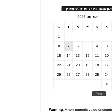
ינון מאמרי משאבי אנוש לפי תאריך
אוגוסט 2026
ב
ג
ד
ה
ו
ש
1
8
7
6
5
4
3
15
14
13
12
11
10
22
21
20
19
18
17
29
28
27
26
25
24
31
« יול
Warning
: A non-numeric value encount