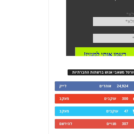
ורטל משאבי אנוש ברשתות החברתיות
24,924
אוהדים
לייק
300
עוקבים
מעקב
47
עוקבים
מעקב
307
מנויים
להירשם