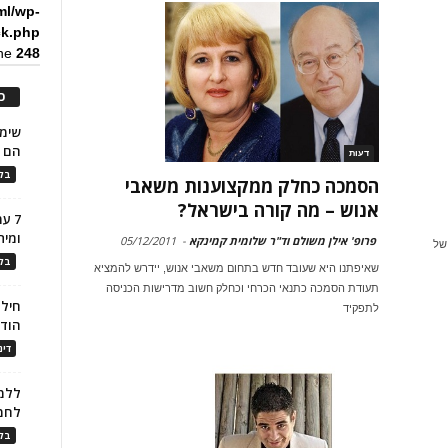
ml/wp-
ck.php
ine
248
כ
הם ל
דעות
בלו
הסמכה כחלק ממקצוענות משאבי
אנוש – מה קורה בישראל?
7 ע
ומית
פרופ' אילן משולם וד"ר שלומית קמינקא
-
05/12/2011
 של
בלו
שאיפתנו היא שעובד חדש בתחום משאבי אנוש, יידרש להמציא
תעודת הסמכה כתנאי הכרחי וכחלק חשוב מדרישות הכניסה
חילו
לתפקיד
הוד
דינ
ללמו
לחמ
בלו