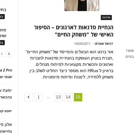
בחיר
בלו
הדרכה
הנחיית סדנאות לארגונים – הסיפור
האישי של "משחק החיים"
ושימ
בלו
דניאל אפרתי
-
19/09/2011
נשיו
אור ברנט הוא הבעלים והמייסד של "משחק החיים"
בוהים
,חברת בוטיק העוסקת בהנחיית סדנאות לחברות
וארגונים והכשרות מקצועיות לפיתוח מנהלים.
a 2 Pro
בראיון ל HRus הוא מספר כיצד החליט לשלב בין
משחק ללמידה, ליצנות ופיתוח מיומנויות.
עצמי של
יפעת
ע
...
1
13
14
15
בהכשרת
יאנא ק
אלון פי
בחישוב 