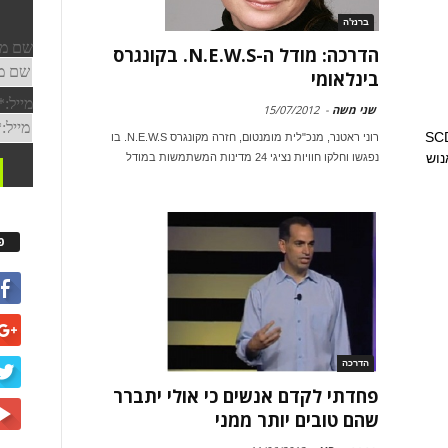
ברנז'ה
הדרכה: מודל ה-N.E.W.S. בקונגרס
בינלאומי
שני משה
-
15/07/2012
יתן שושן, מנהל למידה והדרכה ב- SCD
רוני ראטנר, מנכ"לית מומנטום, חזרה מקונגרס N.E.W.S. בו
נוש
נפגשו וחלקו חוויות נציגי 24 מדינות המשתמשות במודל
פ
הדרכה
פחדתי לקדם אנשים כי אולי יתברר
שהם טובים יותר ממני