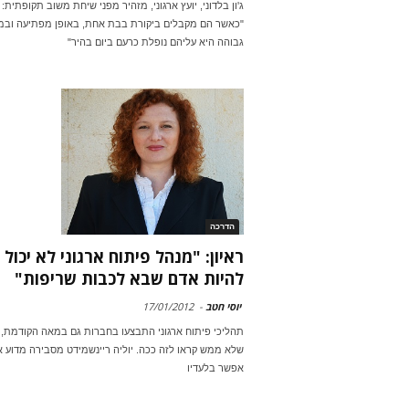
ג'ון בלדוני, יועץ ארגוני, מזהיר מפני שיחת משוב תקופתית:
"כאשר הם מקבלים ביקורת בבת אחת, באופן מפתיעה ובמי
גבוהה היא עליהם נופלת כרעם ביום בהיר"
הדרכה
ראיון: "מנהל פיתוח ארגוני לא יכול
להיות אדם שבא לכבות שריפות"
יוסי חטב
-
17/01/2012
תהליכי פיתוח ארגוני התבצעו בחברות גם במאה הקודמת, 
שלא ממש קראו לזה ככה. יוליה ריינשמידט מסבירה מדוע א
אפשר בלעדיו