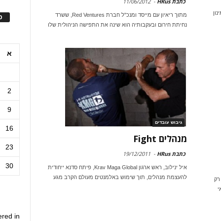
כתבת HRus
-
11/06/2012
נון
מתוך ריאיון עם מייסד ומנכ"ל חברת Red Ventures, ששרד
ס
נחיתת חירום ובעקבותיה הוא שינה את התפישה הניהולית שלו
א
2
9
גיבוש עובדים
16
מנהלים Fight
23
כתבת HRus
-
19/12/2011
30
איל ינילוב, ראש ארגון Krav Maga Global, פיתח סדנא ייחודית
להעצמת מנהלים, תוך שימוש באלמנטים מעולם הקרב מגע
רק
י
ered in