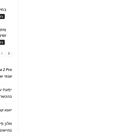
בחיר
בלו
ושימ
בלו
a 2 Pro
עצמי של
יפעת
ע
בהכשרת
יאנא ק
אלון פי
בחישוב 