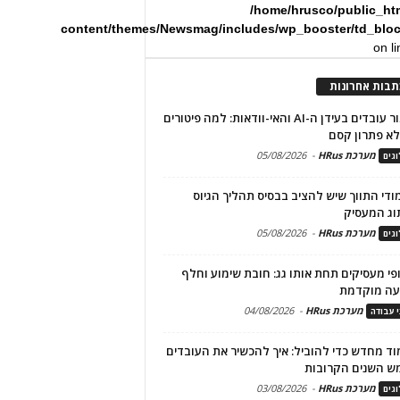
/home/hrusco/public_ht
content/themes/Newsmag/includes/wp_booster/td_blo
on l
תבות אחרונות
שימור עובדים בעידן ה-AI והאי-וודאות: למה פיטורים
א פתרון קסם
מערכת HRus
-
05/08/2026
גים
מודי התווך שיש להציב בבסיס תהליך הגיוס
וג המעסיק
מערכת HRus
-
05/08/2026
גים
פי מעסיקים תחת אותו גג: חובת שימוע וחלף
עה מוקדמת
מערכת HRus
-
04/08/2026
י עבודה
ד מחדש כדי להוביל: איך להכשיר את העובדים
ש השנים הקרובות
מערכת HRus
-
03/08/2026
גים