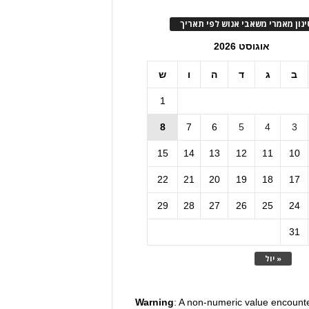
ינון מאמרי משאבי אנוש לפי תאריך
אוגוסט 2026
ב
ג
ד
ה
ו
ש
1
8
7
6
5
4
3
15
14
13
12
11
10
22
21
20
19
18
17
29
28
27
26
25
24
31
« יול
Warning
: A non-numeric value encount