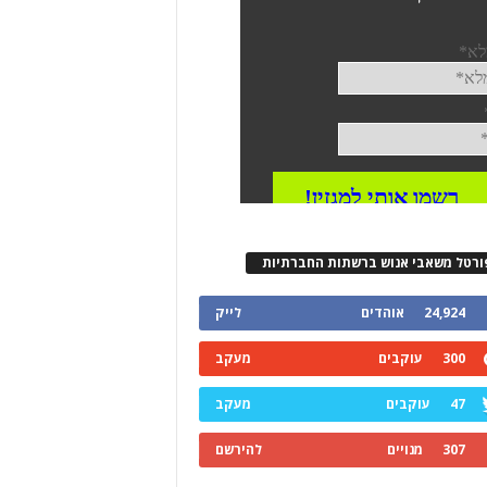
ורטל משאבי אנוש ברשתות החברתיות
24,924
אוהדים
לייק
300
עוקבים
מעקב
47
עוקבים
מעקב
307
מנויים
להירשם