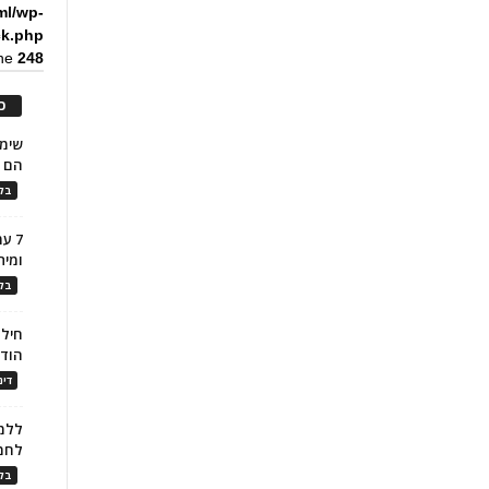
ml/wp-
ck.php
ine
248
כ
הם ל
בלו
7 ע
ומית
בלו
חילו
הוד
דינ
ללמו
לחמ
בלו