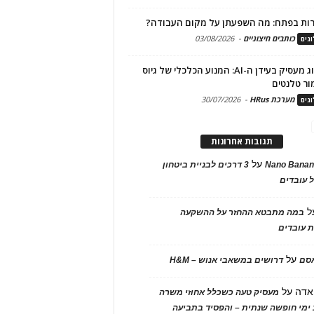
ות בפתח: מה השפעתן על מקום העבודה?
כותבים חיצוניים
-
03/08/2026
גים
מיתוג מעסיק בעידן ה-AI: המנוע הכלכלי של גיוס
ור טלנטים
מערכת HRus
-
30/07/2026
גים
תגובות אחרונות
על
Nano Banan
3 דרכים לבניית ביטחון
 עובדים
ל
במה מתבטא ההחזר על ההשקעה
 עובדים
על
אסם
דרושים במשאבי אנוש – H&M
אדה
על
מעסיק טעה כשכלל אחוזי משרה
ימי חופשה שנתית – והפסיד בתביעה