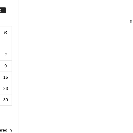
ס
ה
א
2
9
16
23
30
ered in