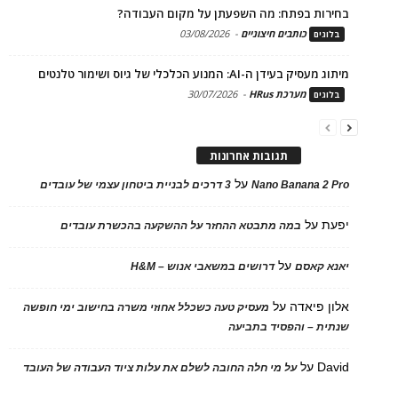
בחירות בפתח: מה השפעתן על מקום העבודה?
כותבים חיצוניים
-
03/08/2026
בלוגים
מיתוג מעסיק בעידן ה-AI: המנוע הכלכלי של גיוס ושימור טלנטים
מערכת HRus
-
30/07/2026
בלוגים
תגובות אחרונות
על
Nano Banana 2 Pro
3 דרכים לבניית ביטחון עצמי של עובדים
יפעת
על
במה מתבטא ההחזר על ההשקעה בהכשרת עובדים
על
יאנא קאסם
דרושים במשאבי אנוש – H&M
אלון פיאדה
על
מעסיק טעה כשכלל אחוזי משרה בחישוב ימי חופשה
שנתית – והפסיד בתביעה
David
על
על מי חלה החובה לשלם את עלות ציוד העבודה של העובד