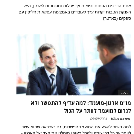
אחת הדרכים הפחות נפוצות אך יעילות וחסכוניות לארגון, היא
הענקת הטבות יקרות ערך לעובדים באמצעות עסקאות חליפין עם
ספקים (בארטר)
בלוגים
מו"מ ארגון-מועמד: למה עדיף להתפשר ולא
לגרום למועמד לוותר על הכול
מערכת HRus
-
09/09/2024
למה חשוב להגיע עם המועמד לפשרות, גם כשנראה שהוא עשוי
לוותר על כל דרישותיו ולקבל באופן מוחלט את הצד של הארגון -