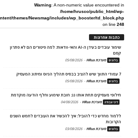
Warning
: A non-numeric value encountered in
/home/hrusco/public_html/wp-
ntent/themes/Newsmag/includes/wp_booster/td_block.php
on line
248
כתבות אחרונות
שימור עובדים בעידן ה-AI והאי-וודאות: למה פיטורים הם לא פתרון
קסם
מערכת HRus
-
05/08/2026
בלוגים
7 עמודי התווך שיש להציב בבסיס תהליך הגיוס ומיתוג המעסיק
מערכת HRus
-
05/08/2026
בלוגים
חילופי מעסיקים תחת אותו גג: חובת שימוע וחלף הודעה מוקדמת
מערכת HRus
-
04/08/2026
דיני עבודה
ללמוד מחדש כדי להוביל: איך להכשיר את העובדים לחמש השנים
הקרובות
מערכת HRus
-
03/08/2026
בלוגים