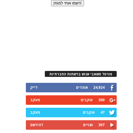
פורטל משאבי אנוש ברשתות החברתיות
24,924
אוהדים
לייק
300
עוקבים
מעקב
47
עוקבים
מעקב
307
מנויים
להירשם