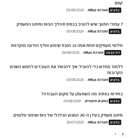
קסם
מערכת HRus
-
05/08/2026
בלוגים
7 עמודי התווך שיש להציב בבסיס תהליך הגיוס ומיתוג המעסיק
מערכת HRus
-
05/08/2026
בלוגים
חילופי מעסיקים תחת אותו גג: חובת שימוע וחלף הודעה מוקדמת
מערכת HRus
-
04/08/2026
דיני עבודה
ללמוד מחדש כדי להוביל: איך להכשיר את העובדים לחמש השנים
הקרובות
מערכת HRus
-
03/08/2026
בלוגים
בחירות בפתח: מה השפעתן על מקום העבודה?
כותבים חיצוניים
-
03/08/2026
בלוגים
מיתוג מעסיק בעידן ה-AI: המנוע הכלכלי של גיוס ושימור טלנטים
מערכת HRus
-
30/07/2026
בלוגים