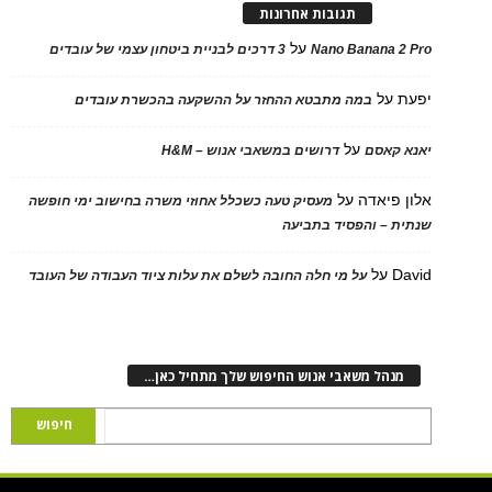
תגובות אחרונות
על
Nano Banana 2 Pro
3 דרכים לבניית ביטחון עצמי של עובדים
יפעת
על
במה מתבטא ההחזר על ההשקעה בהכשרת עובדים
על
יאנא קאסם
דרושים במשאבי אנוש – H&M
אלון פיאדה
על
מעסיק טעה כשכלל אחוזי משרה בחישוב ימי חופשה
שנתית – והפסיד בתביעה
David
על
על מי חלה החובה לשלם את עלות ציוד העבודה של העובד
מנהל משאבי אנוש החיפוש שלך מתחיל כאן…