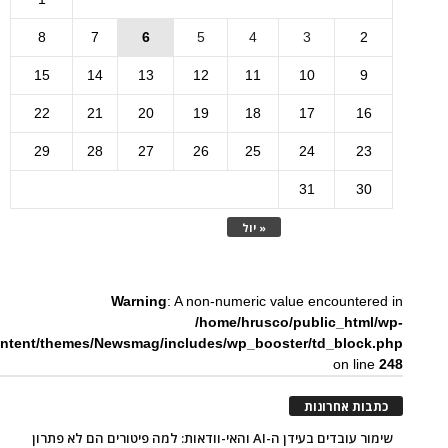
8
7
6
5
4
3
2
15
14
13
12
11
10
9
22
21
20
19
18
17
16
29
28
27
26
25
24
23
31
30
« יול
Warning
: A non-numeric value encountered in
/home/hrusco/public_html/wp-
ntent/themes/Newsmag/includes/wp_booster/td_block.php
on line
248
כתבות אחרונות
שימור עובדים בעידן ה-AI והאי-וודאות: למה פיטורים הם לא פתרון