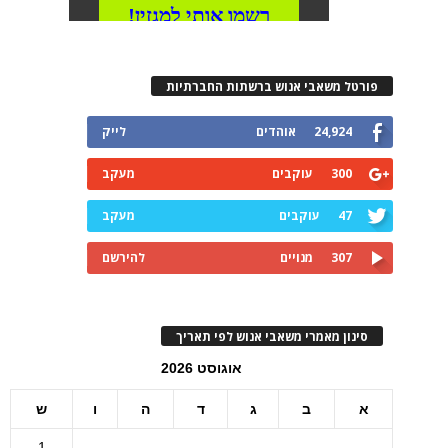
פורטל משאבי אנוש ברשתות החברתיות
24,924
אוהדים
לייק
300
עוקבים
מעקב
47
עוקבים
מעקב
307
מנויים
להירשם
סינון מאמרי משאבי אנוש לפי תאריך
אוגוסט 2026
א
ב
ג
ד
ה
ו
ש
1