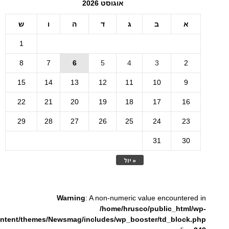
אוגוסט 2026
א
ב
ג
ד
ה
ו
ש
1
8
7
6
5
4
3
2
15
14
13
12
11
10
9
22
21
20
19
18
17
16
29
28
27
26
25
24
23
31
30
« יול
Warning
: A non-numeric value encountered in
/home/hrusco/public_html/wp-
ntent/themes/Newsmag/includes/wp_booster/td_block.php