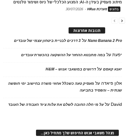
מיתוג מעסיק בעידן ה-AI: המנוע הכלכלי של גיוס ושימור טלנטים
מערכת HRus
-
30/07/2026
בלוגים
תגובות אחרונות
על
Nano Banana 2 Pro
3 דרכים לבניית ביטחון עצמי של עובדים
יפעת
על
במה מתבטא ההחזר על ההשקעה בהכשרת עובדים
על
יאנא קאסם
דרושים במשאבי אנוש – H&M
אלון פיאדה
על
מעסיק טעה כשכלל אחוזי משרה בחישוב ימי חופשה
שנתית – והפסיד בתביעה
David
על
על מי חלה החובה לשלם את עלות ציוד העבודה של העובד
מנהל משאבי אנוש החיפוש שלך מתחיל כאן…