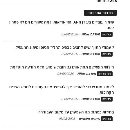
on line
248
כתבות אחרונות
שימור עובדים בעידן ה-AI והאי-וודאות: למה פיטורים הם לא פתרון
קסם
מערכת HRus
-
05/08/2026
בלוגים
7 עמודי התווך שיש להציב בבסיס תהליך הגיוס ומיתוג המעסיק
מערכת HRus
-
05/08/2026
בלוגים
חילופי מעסיקים תחת אותו גג: חובת שימוע וחלף הודעה מוקדמת
מערכת HRus
-
04/08/2026
דיני עבודה
ללמוד מחדש כדי להוביל: איך להכשיר את העובדים לחמש השנים
הקרובות
מערכת HRus
-
03/08/2026
בלוגים
בחירות בפתח: מה השפעתן על מקום העבודה?
כותבים חיצוניים
-
03/08/2026
בלוגים