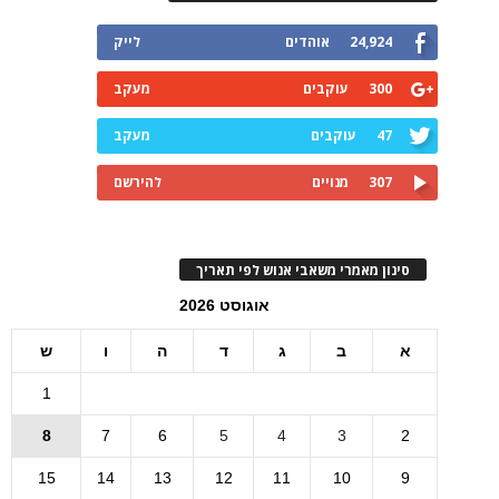
24,924
אוהדים
לייק
300
עוקבים
מעקב
47
עוקבים
מעקב
307
מנויים
להירשם
סינון מאמרי משאבי אנוש לפי תאריך
אוגוסט 2026
א
ב
ג
ד
ה
ו
ש
1
8
7
6
5
4
3
2
15
14
13
12
11
10
9