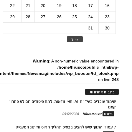
22
21
20
19
18
17
16
29
28
27
26
25
24
23
31
30
« יול
Warning
: A non-numeric value encountered in
/home/hrusco/public_html/wp-
ntent/themes/Newsmag/includes/wp_booster/td_block.php
on line
248
כתבות אחרונות
שימור עובדים בעידן ה-AI והאי-וודאות: למה פיטורים הם לא פתרון
קסם
מערכת HRus
-
05/08/2026
בלוגים
7 עמודי התווך שיש להציב בבסיס תהליך הגיוס ומיתוג המעסיק